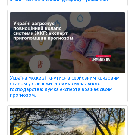
Україна може зіткнутися з серйозним кризовим
станом у сфері житлово-комунального
господарства: думка експерта вражає своїм
прогнозом.