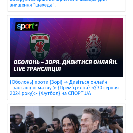
знищення "шахеда".
{Оболонь} проти {Зорі} ⇒ Дивіться онлайн
трансляцію матчу ≻ {Прем'єр-ліга} ≺{30 серпня
2024 року}≻ {Футбол} на СПОРТ.UA