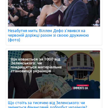
Незабутня мить: Віллем Дефо з'явився на
червоній доріжці разом зі своєю дружиною
(фото)
Що стоїть за тисячею від Зеленського: чи
зміниться фінансовий добробут українців?