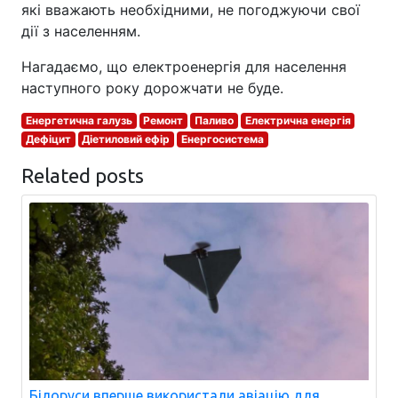
які вважають необхідними, не погоджуючи свої
дії з населенням.
Нагадаємо, що електроенергія для населення
наступного року дорожчати не буде.
Енергетична галузь
Ремонт
Паливо
Електрична енергія
Дефіцит
Діетиловий ефір
Енергосистема
Related posts
Білоруси вперше використали авіацію для