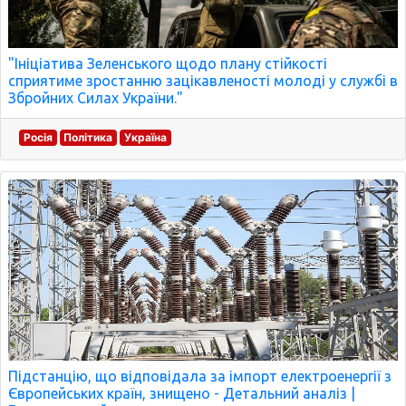
"Ініціатива Зеленського щодо плану стійкості
сприятиме зростанню зацікавленості молоді у службі в
Збройних Силах України."
Росія
Політика
Україна
Підстанцію, що відповідала за імпорт електроенергії з
Європейських країн, знищено - Детальний аналіз |