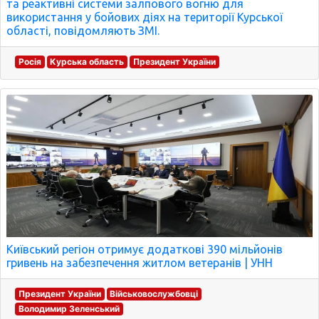
та реактивні системи залпового вогню для
використання у бойових діях на території Курської
області, повідомляють ЗМІ.
Росія
Курська область
Президент України
Київський регіон отримує додаткові 390 мільйонів
гривень на забезпечення житлом ветеранів | УНН
Президент України
Військовослужбовці
Володимир Зеленський