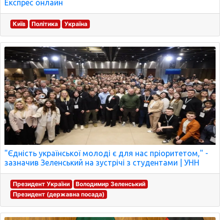
Експрес онлайн
Київ
Політика
Україна
"Єдність української молоді є для нас пріоритетом," -
зазначив Зеленський на зустрічі з студентами | УНН
Президент України
Володимир Зеленський
Президент (державна посада)