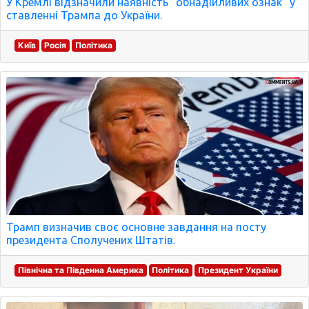
У Кремлі відзначили наявність "обнадійливих ознак" у
ставленні Трампа до України.
Київ
Росія
Політика
Трамп визначив своє основне завдання на посту
президента Сполучених Штатів.
Північна та Південна Америка
Політика
Президент України