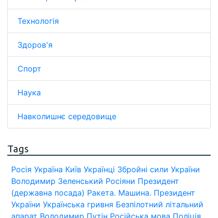
Технологія
Здоров'я
Спорт
Наука
Навколишнє середовище
Tags
Росія
Україна
Київ
Українці
Збройні сили України
Володимир Зеленський
Росіяни
Президент
(державна посада)
Ракета.
Машина.
Президент
України
Українська гривня
Безпілотний літальний
апарат
Володимир Путін
Російська мова
Поліція.