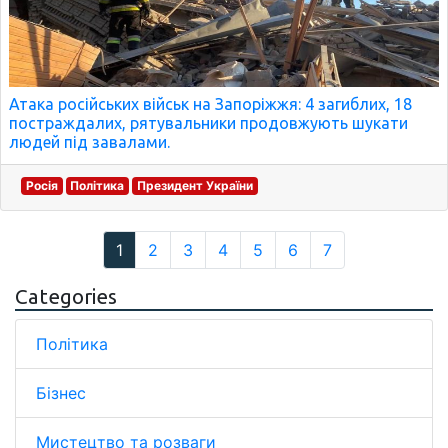
Атака російських військ на Запоріжжя: 4 загиблих, 18
постраждалих, рятувальники продовжують шукати
людей під завалами.
Росія
Політика
Президент України
1
2
3
4
5
6
7
Categories
Політика
Бізнес
Мистецтво та розваги