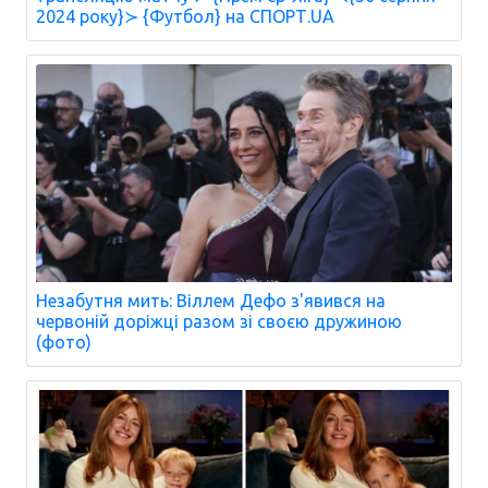
2024 року}≻ {Футбол} на СПОРТ.UA
Незабутня мить: Віллем Дефо з'явився на
червоній доріжці разом зі своєю дружиною
(фото)