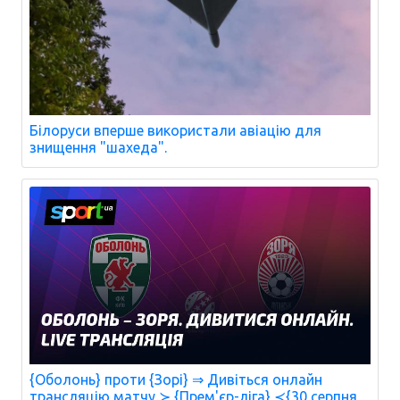
Білоруси вперше використали авіацію для
знищення "шахеда".
{Оболонь} проти {Зорі} ⇒ Дивіться онлайн
трансляцію матчу ≻ {Прем'єр-ліга} ≺{30 серпня