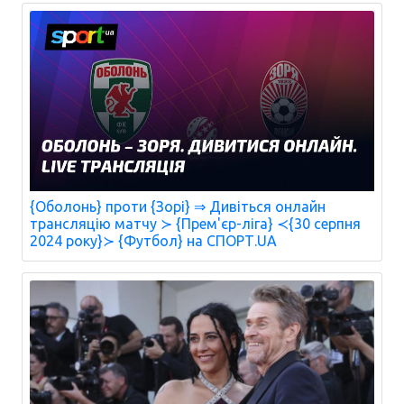
{Оболонь} проти {Зорі} ⇒ Дивіться онлайн
трансляцію матчу ≻ {Прем'єр-ліга} ≺{30 серпня
2024 року}≻ {Футбол} на СПОРТ.UA