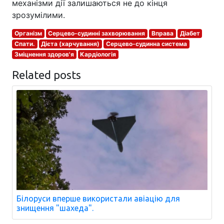
механізми дії залишаються не до кінця
зрозумілими.
Організм
Серцево-судинні захворювання
Вправа
Діабет
Спати.
Дієта (харчування)
Серцево-судинна система
Зміцнення здоров'я
Кардіологія
Related posts
Білоруси вперше використали авіацію для
знищення "шахеда".