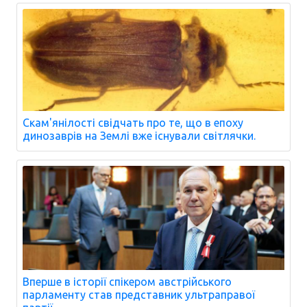
Скам'янілості свідчать про те, що в епоху
динозаврів на Землі вже існували світлячки.
Вперше в історії спікером австрійського
парламенту став представник ультраправої