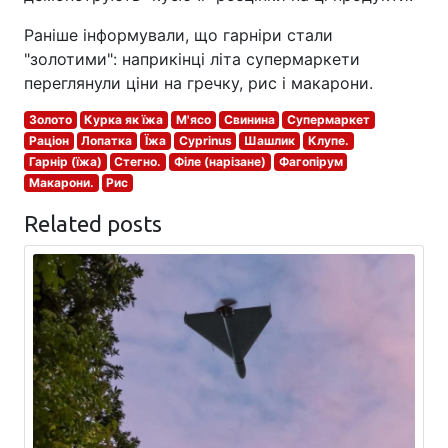
Раніше інформували, що гарніри стали
"золотими": наприкінці літа супермаркети
переглянули ціни на гречку, рис і макарони.
Золото
Курка як їжа
М'ясо
Свинина
Супермаркет
Раціон
Лопатка
Їжа
Cyprinus
Шашлик
Клупе.
Гарнір (їжа)
Стегно.
Філе (нарізане)
Фагопірум
Макарони.
Рис
Related posts