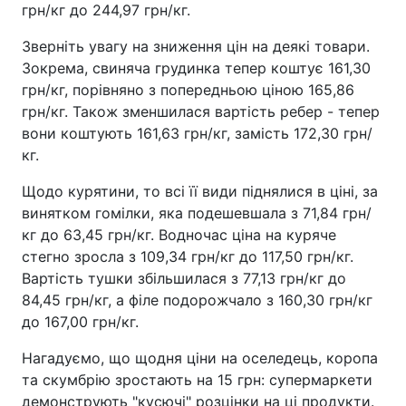
грн/кг до 244,97 грн/кг.
Зверніть увагу на зниження цін на деякі товари.
Зокрема, свиняча грудинка тепер коштує 161,30
грн/кг, порівняно з попередньою ціною 165,86
грн/кг. Також зменшилася вартість ребер - тепер
вони коштують 161,63 грн/кг, замість 172,30 грн/
кг.
Щодо курятини, то всі її види піднялися в ціні, за
винятком гомілки, яка подешевшала з 71,84 грн/
кг до 63,45 грн/кг. Водночас ціна на куряче
стегно зросла з 109,34 грн/кг до 117,50 грн/кг.
Вартість тушки збільшилася з 77,13 грн/кг до
84,45 грн/кг, а філе подорожчало з 160,30 грн/кг
до 167,00 грн/кг.
Нагадуємо, що щодня ціни на оселедець, коропа
та скумбрію зростають на 15 грн: супермаркети
демонструють "кусючі" розцінки на ці продукти.