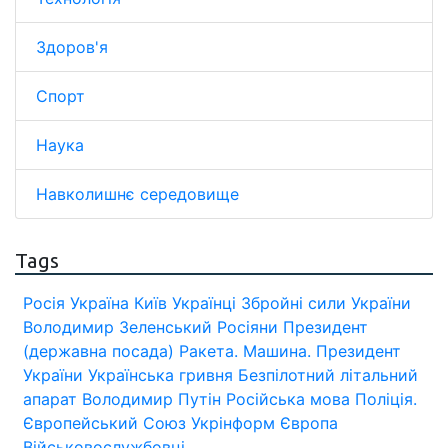
Здоров'я
Спорт
Наука
Навколишнє середовище
Tags
Росія
Україна
Київ
Українці
Збройні сили України
Володимир Зеленський
Росіяни
Президент
(державна посада)
Ракета.
Машина.
Президент
України
Українська гривня
Безпілотний літальний
апарат
Володимир Путін
Російська мова
Поліція.
Європейський Союз
Укрінформ
Європа
Військовослужбовці