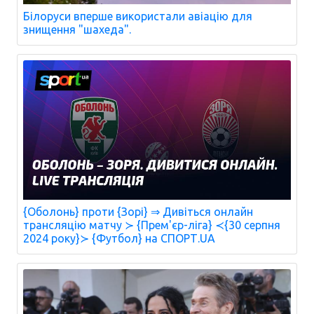
Білоруси вперше використали авіацію для
знищення "шахеда".
{Оболонь} проти {Зорі} ⇒ Дивіться онлайн
трансляцію матчу ≻ {Прем'єр-ліга} ≺{30 серпня
2024 року}≻ {Футбол} на СПОРТ.UA