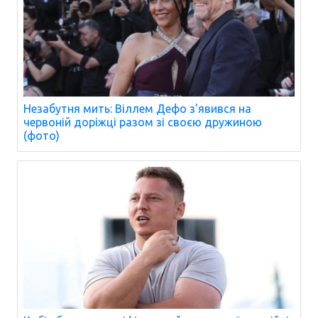
Незабутня мить: Віллем Дефо з'явився на
червоній доріжці разом зі своєю дружиною
(фото)