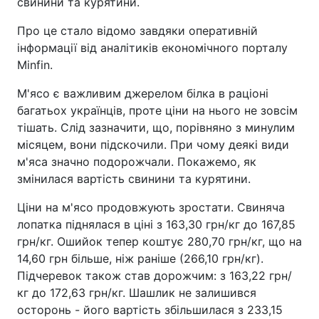
свинини та курятини.
Про це стало відомо завдяки оперативній
інформації від аналітиків економічного порталу
Minfin.
М'ясо є важливим джерелом білка в раціоні
багатьох українців, проте ціни на нього не зовсім
тішать. Слід зазначити, що, порівняно з минулим
місяцем, вони підскочили. При чому деякі види
м'яса значно подорожчали. Покажемо, як
змінилася вартість свинини та курятини.
Ціни на м'ясо продовжують зростати. Свиняча
лопатка піднялася в ціні з 163,30 грн/кг до 167,85
грн/кг. Ошийок тепер коштує 280,70 грн/кг, що на
14,60 грн більше, ніж раніше (266,10 грн/кг).
Підчеревок також став дорожчим: з 163,22 грн/
кг до 172,63 грн/кг. Шашлик не залишився
осторонь - його вартість збільшилася з 233,15