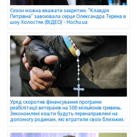
Сезон можна вважати закритим. "Клавдія
Петрівна" завоювала серце Олександра Терена в
шоу Холостяк (ВІДЕО) - Hochu.ua
Уряд скоротив фінансування програми
реабілітації ветеранів на 500 мільйонів гривень.
Зекономлені кошти будуть перенаправлені на
допомогу родинам, які втратили своїх близьких.