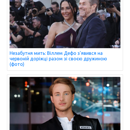
Незабутня мить: Віллем Дефо з'явився на
червоній доріжці разом зі своєю дружиною
(фото)