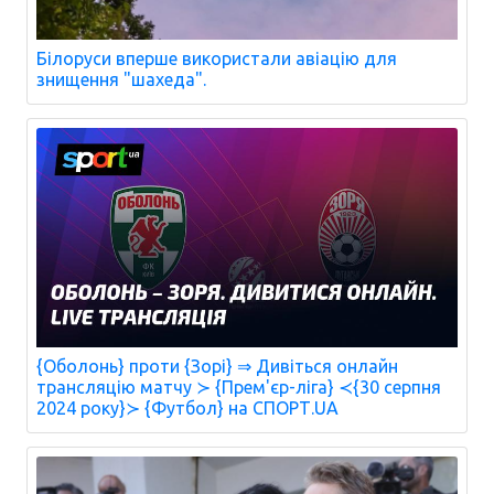
Білоруси вперше використали авіацію для
знищення "шахеда".
{Оболонь} проти {Зорі} ⇒ Дивіться онлайн
трансляцію матчу ≻ {Прем'єр-ліга} ≺{30 серпня
2024 року}≻ {Футбол} на СПОРТ.UA