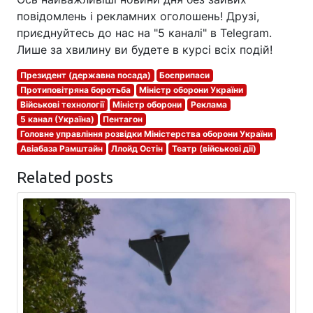
повідомлень і рекламних оголошень! Друзі,
приєднуйтесь до нас на "5 каналі" в Telegram.
Лише за хвилину ви будете в курсі всіх подій!
Президент (державна посада)
Боєприпаси
Протиповітряна боротьба
Міністр оборони України
Військові технології
Міністр оборони
Реклама
5 канал (Україна)
Пентагон
Головне управління розвідки Міністерства оборони України
Авіабаза Рамштайн
Ллойд Остін
Театр (військові дії)
Related posts