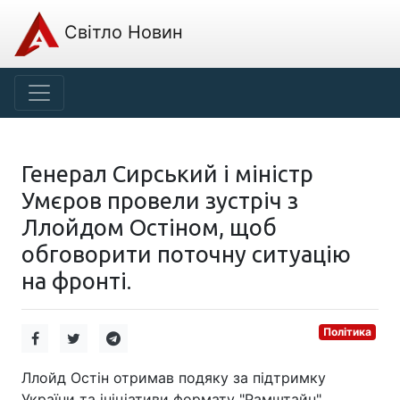
Світло Новин
Генерал Сирський і міністр
Умєров провели зустріч з
Ллойдом Остіном, щоб
обговорити поточну ситуацію
на фронті.
Політика
Ллойд Остін отримав подяку за підтримку
України та ініціативи формату "Рамштайн"