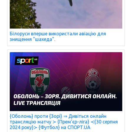
Білоруси вперше використали авіацію для
знищення "шахеда".
{Оболонь} проти {Зорі} ⇒ Дивіться онлайн
трансляцію матчу ≻ {Прем'єр-ліга} ≺{30 серпня
2024 року}≻ {Футбол} на СПОРТ.UA