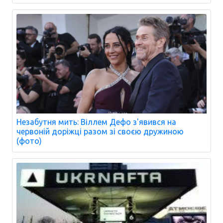
Незабутня мить: Віллем Дефо з'явився на
червоній доріжці разом зі своєю дружиною
(фото)