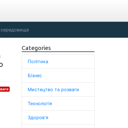
 середовище
Categories
а
Політика
о
Бізнес
Мистецтво та розваги
зваги
Технологія
Здоров'я