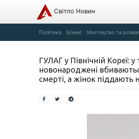
Світло Новин
Політика
Бізнес
Мистецтво та розва
ГУЛАГ у Північній Кореї: 
новонароджені вбиваютьс
смерті, а жінок піддають 