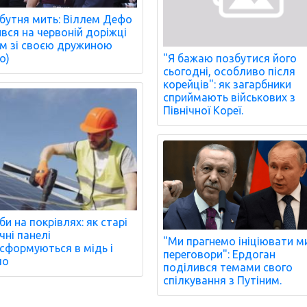
бутня мить: Віллем Дефо
ився на червоній доріжці
м зі своєю дружиною
о)
"Я бажаю позбутися його
сьогодні, особливо після
корейців": як загарбники
сприймають військових з
Північної Кореї.
би на покрівлях: як старі
чні панелі
"Ми прагнемо ініціювати м
сформуються в мідь і
переговори": Ердоган
ло
поділився темами свого
спілкування з Путіним.