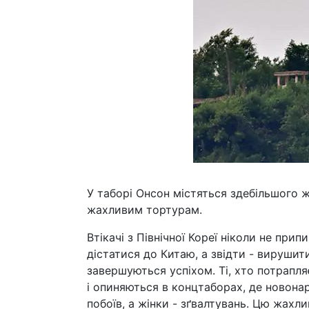
У таборі Онсон містяться здебільшого жі
жахливим тортурам.
Втікачі з Північної Кореї ніколи не пр
дістатися до Китаю, а звідти - вирушит
завершуються успіхом. Ті, хто потрапля
і опиняються в концтаборах, де новона
побоїв, а жінки - зґвалтувань. Цю жахли