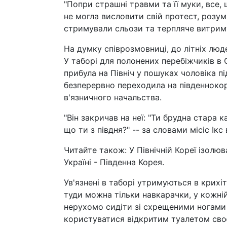
"Попри страшні травми та її муки, все,
не могла висловити свій протест, розу
стримували сльози та терпляче витриму
На думку співрозмовниці, до літніх люд
У таборі для полонених перебіжчиків в О
прибула на Північ у пошуках чоловіка п
безперервно переходила на південноко
в'язничного начальства.
"Він закричав на неї: "Ти брудна стара
що ти з півдня?" -- за словами місіс Ікс
Читайте також: У Північній Кореї ізолюв
Україні - Південна Корея.
Ув'язнені в таборі утримуються в крихі
туди можна тільки навкарачки, у кожні
нерухомо сидіти зі схрещеними ногами 
користуватися відкритим туалетом сво