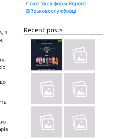
Союз
Укрінформ
Європа
Військовослужбовці
Recent posts
, а
и,
жна
сіс
кщо
уть
ких
ерів