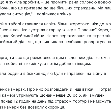
 що я зуміла зробити, – це промити рани солоною водою
міючи, що це призведе до ще більших страждань. Ми ли
вали ситуацію," – поділилася жінка.
ей у таборі ставилися навіть більш жорстоко, ніж до мо
нсоні пані Ікс зустріла старшу жінку з Південної Кореї, 
ід час Корейської війни. Через переживання та стрес жі
рейський діалект, що викликало неабияке роздратуванн
 карга, ти все ще розмовляєш цим південним діалектом, 
 він побив літню жінку, а потім добив стільцем.
али родини військових, які були направлені на війну в
тних камерах. Про них розповідали й інші втікачі. Потра
й камері утримують щонайменше 20 осіб, які змушені
понад 12 годин на день під страхом тортур і не можут
єї камери без дозволу охоронця.