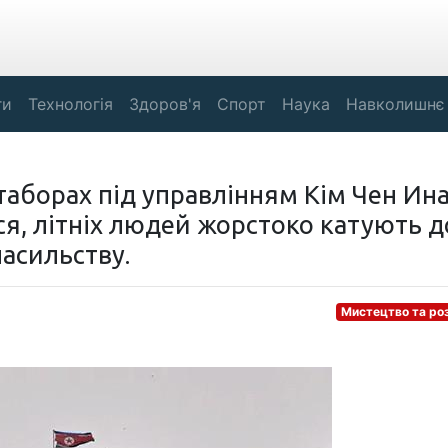
ги
Технологія
Здоров'я
Спорт
Наука
Навколишнє
у таборах під управлінням Кім Чен Ин
я, літніх людей жорстоко катують д
насильству.
Мистецтво та ро