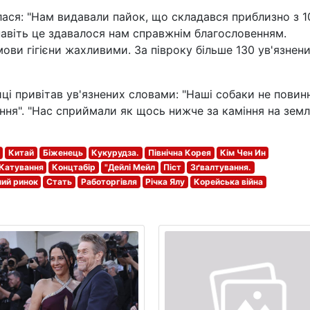
лилася: "Нам видавали пайок, що складався приблизно з 1
 навіть це здавалося нам справжнім благословенням.
ови гігієни жахливими. За півроку більше 130 ув'язнен
иці привітав ув'язнених словами: "Наші собаки не повинн
ння". "Нас сприймали як щось нижче за каміння на землі"
Китай
Біженець
Кукурудза.
Північна Корея
Кім Чен Ин
Катування
Концтабір
"Дейлі Мейл
Піст
Зґвалтування.
ий ринок
Стать
Работоргівля
Річка Ялу
Корейська війна