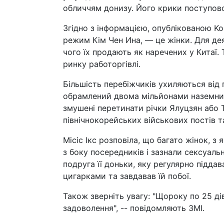
обличчям донизу. Його крики поступово 
Згідно з інформацією, опублікованою Kor
режим Кім Чен Ина, — це жінки. Для дея
чого їх продають як наречених у Китаї.
ринку работоргівлі.
Більшість перебіжчиків ухиляються від 
обрамлений двома мільйонами наземних 
змушені перетинати річки Ялуцзян або 
північнокорейських військових постів та
Місіс Ікс розповіла, що багато жінок, 
з боку посередників і зазнали сексуаль
подруга її доньки, яку регулярно піддав
цигарками та завдавав їй побої.
Також зверніть увагу: "Щороку по 25 дів
задоволення", -- повідомляють ЗМІ.