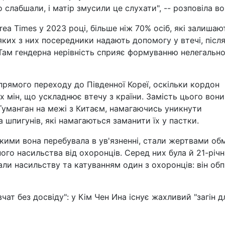
слабшали, і матір змусили це слухати", -- розповіла во
ea Times у 2023 році, більше ніж 70% осіб, які залишаю
ких з них посередники надають допомогу у втечі, післ
 Там гендерна нерівність сприяє формуванню нелегальн
прямого переходу до Південної Кореї, оскільки кордон
мін, що ускладнює втечу з країни. Замість цього вони
Туманган на межі з Китаєм, намагаючись уникнути
 шпигунів, які намагаються заманити їх у пастки.
з якими вона перебувала в ув'язненні, стали жертвами об
ного насильства від охоронців. Серед них була й 21-річн
али насильству та катуванням один з охоронців: він обпі
чат без досвіду": у Кім Чен Ина існує жахливий "загін д