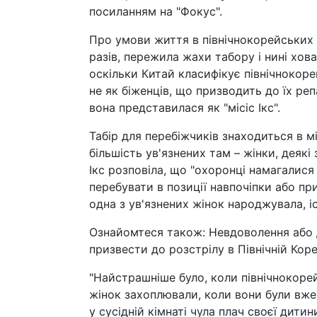
посиланням на "Фокус".
Про умови життя в північнокорейських 
разів, пережила жахи табору і нині хова
оскільки Китай класифікує північнокоре
не як біженців, що призводить до їх реп
вона представилася як "місіс Ікс".
Табір для перебіжчиків знаходиться в м
більшість ув'язнених там – жінки, деякі
Ікс розповіла, що "охоронці намагалис
перебувати в позиції навпочіпки або пр
одна з ув'язнених жінок народжувала, 
Ознайомтеся також: Невдоволення або др
призвести до розстрілу в Північній Коре
"Найстрашніше було, коли північнокоре
жінок захоплювали, коли вони були вже 
у сусідній кімнаті чула плач своєї дити