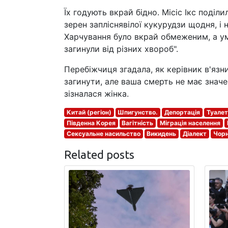
Їх годують вкрай бідно. Місіс Ікс поді
зерен запліснявілої кукурудзи щодня, і
Харчування було вкрай обмеженим, а ум
загинули від різних хвороб".
Перебіжчиця згадала, як керівник в'язн
загинути, але ваша смерть не має значе
зізналася жінка.
Китай (регіон)
Шпигунство.
Депортація
Туалет
Південна Корея
Вагітність
Міграція населення
Сексуальне насильство
Викидень
Діалект
Чорн
Related posts