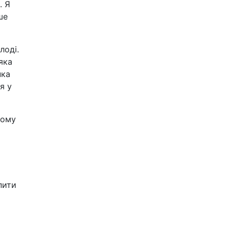
. Я
ше
лоді.
яка
нка
я у
тому
пити
ь