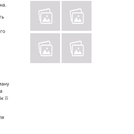
на.
ть
я
ого
ману
а
к її
ля