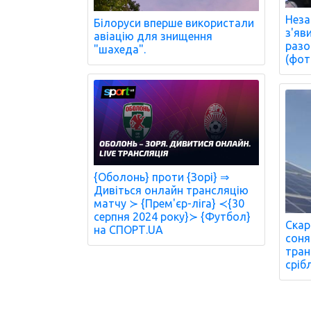
Неза
Білоруси вперше використали
з'яв
авіацію для знищення
разо
"шахеда".
(фот
{Оболонь} проти {Зорі} ⇒
Дивіться онлайн трансляцію
матчу ≻ {Прем'єр-ліга} ≺{30
серпня 2024 року}≻ {Футбол}
Скар
на СПОРТ.UA
соня
тран
сріб