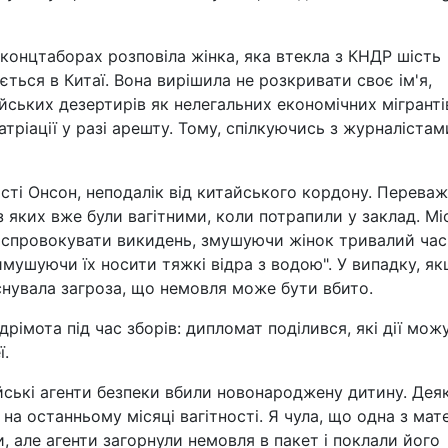
концтаборах розповіла жінка, яка втекла з КНДР шість
ється в Китаї. Вона вирішила не розкривати своє ім'я,
йських дезертирів як нелегальних економічних мігрантів
атріації у разі арешту. Тому, спілкуючись з журналістам
істі Онсон, неподалік від китайського кордону. Перева
 з яких вже були вагітними, коли потрапили у заклад. Мі
я спровокувати викидень, змушуючи жінок тривалий час
имушуючи їх носити тяжкі відра з водою". У випадку, я
існувала загроза, що немовля може бути вбито.
імота під час зборів: дипломат поділився, які дії мож
ї.
йські агенти безпеки вбили новонароджену дитину. Дея
на останньому місяці вагітності. Я чула, що одна з мат
ни, але агенти загорнули немовля в пакет і поклали його