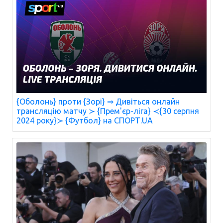
{Оболонь} проти {Зорі} ⇒ Дивіться онлайн
трансляцію матчу ≻ {Прем'єр-ліга} ≺{30 серпня
2024 року}≻ {Футбол} на СПОРТ.UA