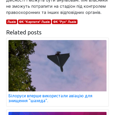
не зможуть потрапити на стадіон під контролем
правоохоронних та інших відповідних органів.
Львів
ФК "Карпати" Львів
ФК "Рух" Львів
Related posts
Білоруси вперше використали авіацію для
знищення "шахеда".