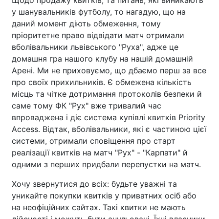
у шанувальників футболу, то нагадую, що на
даний момент діють обмеження, тому
пріоритетне право відвідати матч отримали
вболівальники львівського "Руха", адже це
домашня гра нашого клубу на нашій домашній
Арені. Ми не приховуємо, що дбаємо перш за все
про своїх прихильників. Є обмежена кількість
місць та чітке дотримання протоколів безпеки й
саме тому ФК "Рух" вже тривалий час
впроваджена і діє система купівлі квитків Priority
Access. Відтак, вболівальники, які є частиною цієї
системи, отримали сповіщення про старт
реалізації квитків на матч "Рух" - "Карпати" й
одними з перших придбали перепустки на матч.
Хочу звернутися до всіх: будьте уважні та
уникайте покупки квитків у приватних осіб або
на неофіційних сайтах. Такі квитки не мають
дійсності і можуть бути анульовані. Їхні власники