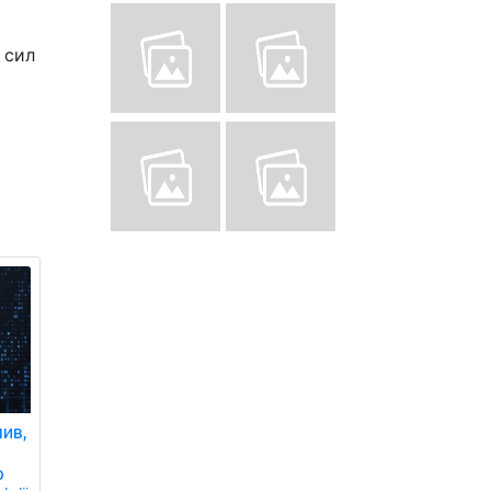
 сил
чив,
ю