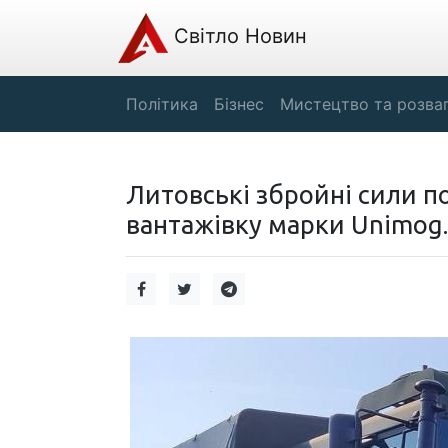
Світло Новин
Політика
Бізнес
Мистецтво та розва
Литовські збройні сили п
вантажівку марки Unimog.