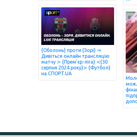
{Оболонь} проти {Зорі} ⇒
Дивіться онлайн трансляцію
матчу ≻ {Прем'єр-ліга} ≺{30
серпня 2024 року}≻ {Футбол}
на СПОРТ.UA
Моло
можл
фіна
підп
допо