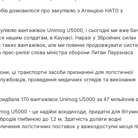
бів домовилося про закупівлю з Агенцією НАТО з
купівлю вантажівок Unimog U5000, і сьогодні ми вже б
ися нашим солдатам, в Каунасі. Наразі у Збройних силах
і таких вантажівок, але ми повинні продовжувати сист
в прес-релізі слова міністра оборони Литви Лаурsнаса
они, ці транспортні засоби призначені для логістичної
лужбовців, проведення медичних оглядів та виконання
придбала 170 вантажівок Unimog U5000 за 47 мільйонів 
mog U5000 - це надійні всюдиходи, придатні для бітумн
бродів глибиною до 1,2 м. Здатність долати водні
ечення логістичних поставок у важкодоступні місця п