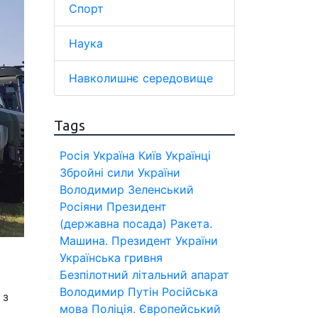
Спорт
Наука
Навколишнє середовище
Tags
Росія
Україна
Київ
Українці
Збройні сили України
Володимир Зеленський
Росіяни
Президент
(державна посада)
Ракета.
Машина.
Президент України
Українська гривня
Безпілотний літальний апарат
Володимир Путін
Російська
 з
мова
Поліція.
Європейський