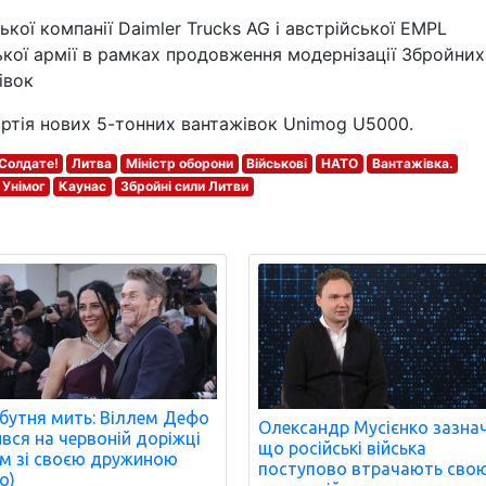
кої компанії Daimler Trucks AG і австрійської EMPL
ької армії в рамках продовження модернізації Збройних
івок
артія нових 5-тонних вантажівок Unimog U5000.
Солдате!
Литва
Міністр оборони
Військові
НАТО
Вантажівка.
Унімог
Каунас
Збройні сили Литви
бутня мить: Віллем Дефо
Олександр Мусієнко зазна
ився на червоній доріжці
що російські війська
м зі своєю дружиною
поступово втрачають сво
о)