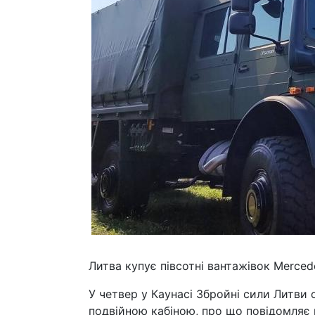
Литва купує півсотні вантажівок Merced
У четвер у Каунасі Збройні сили Литви
подвійною кабіною, про що повідомляє 