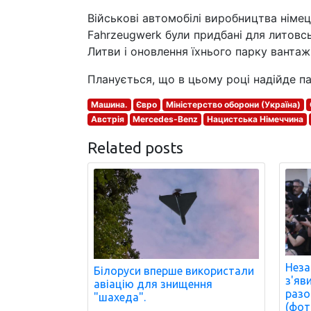
Військові автомобілі виробництва німець
Fahrzeugwerk були придбані для литовс
Литви і оновлення їхнього парку вантаж
Планується, що в цьому році надійде п
Машина.
Євро
Міністерство оборони (Україна)
Австрія
Mercedes-Benz
Нацистська Німеччина
Related posts
Неза
Білоруси вперше використали
з'яв
авіацію для знищення
разо
"шахеда".
(фот