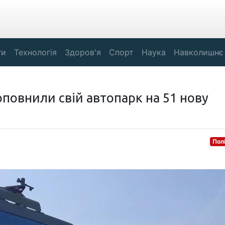
ги
Технологія
Здоров'я
Спорт
Наука
Навколишнє
оповнили свій автопарк на 51 нову
Пол