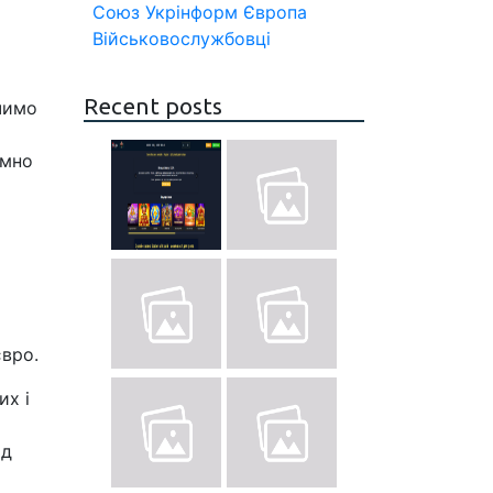
Союз
Укрінформ
Європа
Військовослужбовці
Recent posts
ачимо
емно
євро.
их і
ід