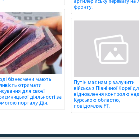
артилерійську перевагу на л
фронту.
ді бізнесмени мають
Путін має намір залучити
ивість отримати
війська з Північної Кореї д
нсування для своєї
відновлення контролю на
риємницької діяльності за
Курською областю,
могою порталу Дія.
повідомляє FT.