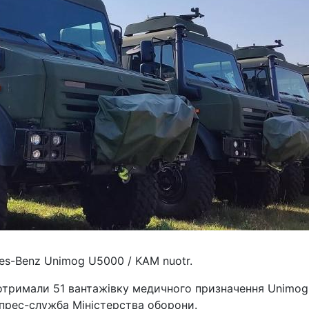
es-Benz Unimog U5000 / KAM nuotr.
 отримали 51 вантажівку медичного призначення Unimog
прес-служба Міністерства оборони.