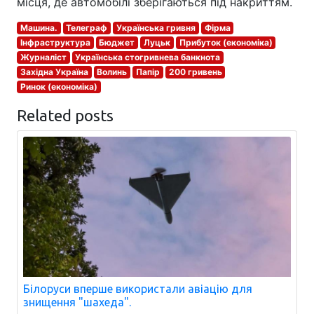
місця, де автомобілі зберігаються під накриттям.
Машина.
Телеграф
Українська гривня
Фірма
Інфраструктура
Бюджет
Луцьк
Прибуток (економіка)
Журналіст
Українська стогривнева банкнота
Західна Україна
Волинь
Папір
200 гривень
Ринок (економіка)
Related posts
Білоруси вперше використали авіацію для
знищення "шахеда".