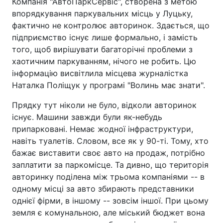
Компанія "АвтоПаркСервіс", створена з метою
впорядкування паркувальних місць у Луцьку,
фактично не контролює авторинок. Здається, що
підприємство існує лише формально, і замість
того, щоб вирішувати багаторічні проблеми з
хаотичним паркуванням, нічого не робить. Цю
інформацію висвітлила місцева журналістка
Наталка Поліщук у програмі "Волинь має знати".
Прядку тут ніколи не було, відколи авторинок
існує. Машини завжди були як-небудь
припарковані. Немає жодної інфраструктури,
навіть туалетів. Словом, все як у 90-ті. Тому, хто
бажає виставити своє авто на продаж, потрібно
заплатити за паркомісце. Та дивно, що територія
авторинку поділена між трьома компаніями -- в
одному місці за авто збирають представники
однієї фірми, в іншому -- зовсім іншої. При цьому
земля є комунальною, але міський бюджет вона