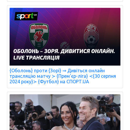
{Оболонь} проти {Зорі} ⇒ Дивіться онлайн
трансляцію матчу ≻ {Прем'єр-ліга} ≺{30 серпня
2024 року}≻ {Футбол} на СПОРТ.UA