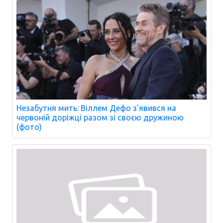
Незабутня мить: Віллем Дефо з'явився на
червоній доріжці разом зі своєю дружиною
(фото)