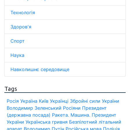
Технологія
Здоров'я
Спорт
Наука
Навколишнє середовище
Tags
Росія
Україна
Київ
Українці
Збройні сили України
Володимир Зеленський
Росіяни
Президент
(державна посада)
Ракета.
Машина.
Президент
України
Українська гривня
Безпілотний літальний
апарат
Володимир Путін
Російська мова
Поліція.