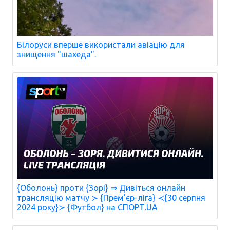
Білоруси вперше використали авіацію для
знищення "шахеда".
{Оболонь} проти {Зорі} ⇒ Дивіться онлайн
трансляцію матчу ≻ {Прем'єр-ліга} ≺{30 серпня
2024 року}≻ {Футбол} на СПОРТ.UA