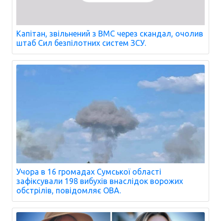
Капітан, звільнений з ВМС через скандал, очолив
штаб Сил безпілотних систем ЗСУ.
Учора в 16 громадах Сумської області
зафіксували 198 вибухів внаслідок ворожих
обстрілів, повідомляє ОВА.