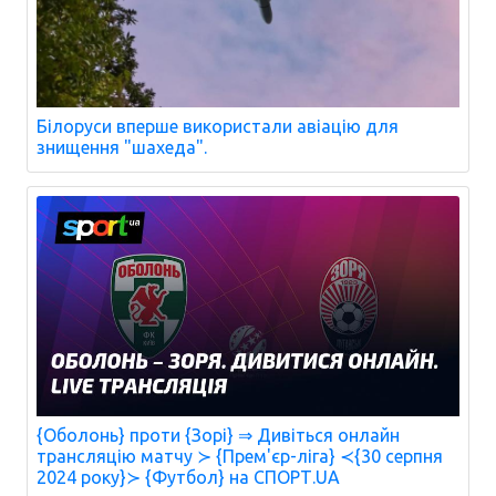
Білоруси вперше використали авіацію для
знищення "шахеда".
{Оболонь} проти {Зорі} ⇒ Дивіться онлайн
трансляцію матчу ≻ {Прем'єр-ліга} ≺{30 серпня
2024 року}≻ {Футбол} на СПОРТ.UA