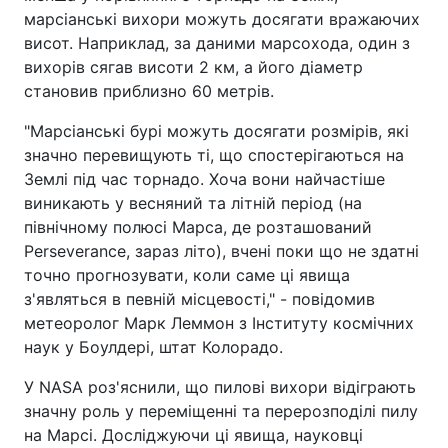
марсіанські вихори можуть досягати вражаючих
висот. Наприклад, за даними марсохода, один з
вихорів сягав висоти 2 км, а його діаметр
становив приблизно 60 метрів.
"Марсіанські бурі можуть досягати розмірів, які
значно перевищують ті, що спостерігаються на
Землі під час торнадо. Хоча вони найчастіше
виникають у весняний та літній період (на
північному полюсі Марса, де розташований
Perseverance, зараз літо), вчені поки що не здатні
точно прогнозувати, коли саме ці явища
з'являться в певній місцевості," - повідомив
метеоролог Марк Леммон з Інституту космічних
наук у Боулдері, штат Колорадо.
У NASA роз'яснили, що пилові вихори відіграють
значну роль у переміщенні та перерозподілі пилу
на Марсі. Досліджуючи ці явища, науковці