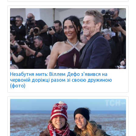
Незабутня мить: Віллем Дефо з'явився на
червоній доріжці разом зі своєю дружиною
(фото)