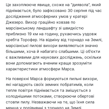
Це захоплююче явище, схоже на "диявола", який
піднімається, було зафіксовано 30 серпня під час
дослідження атмосферних умов у кратері
Джезеро. Вихор граційно ковзав по
марсіанському ландшафту зі швидкістю
приблизно 19 км на годину, рухаючись уздовж
хребта Торофер. На відміну від торнадо на Землі,
марсіанські пилові вихори виявляються значно
більшими, хоча й набагато слабшими. Ці об'єкти
є важливими для наукових досліджень, оскільки
вони допомагають вченим краще зрозуміти
характеристики атмосфери Марса.
На поверхні Марса формуються пильні вихори,
які нагадують своїх земних побратимів, коли
тепле повітря піднімається та змішується з
холоднішими потоками, створюючи обертові
стовпи пилу. Незважаючи на те, що їхня сила
менша у порівнянні з торнадо на Землі,