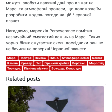
можуть здобути важливі дані про клімат на
Марсі та атмосферні процеси, що допоможе їм
розробити модель погоди на цій Червоної
планеті.
Нагадаємо, марсохід Perseverance помітив
незвичайний смугастий камінь на Марсі. Таких
чорно-білих смугастих скель дослідники раніше
не бачили на поверхні Червоної планети.
Марс.
Повітря
Пейзаж
НАСА
Атмосфера Землі
Клімат
Камінь
Кратер
Пил
Гірський хребет
Вортекс.
Марсохід
Торнадо.
Північна півкуля
Боулдер, Колорадо
Related posts