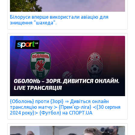
Білоруси вперше використали авіацію для
знищення "шахеда".
{Оболонь} проти {Зорі} ⇒ Дивіться онлайн
трансляцію матчу ≻ {Прем'єр-ліга} ≺{30 серпня
2024 року}≻ {Футбол} на СПОРТ.UA