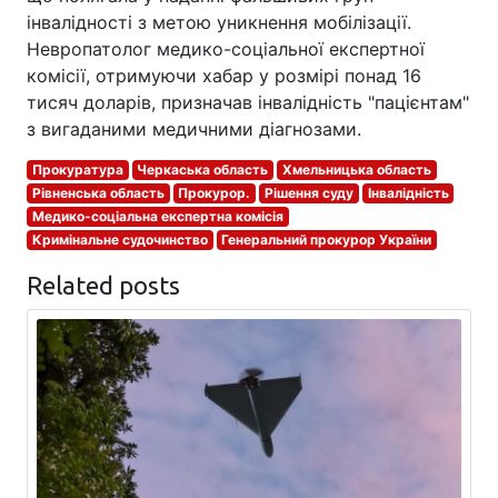
інвалідності з метою уникнення мобілізації.
Невропатолог медико-соціальної експертної
комісії, отримуючи хабар у розмірі понад 16
тисяч доларів, призначав інвалідність "пацієнтам"
з вигаданими медичними діагнозами.
Прокуратура
Черкаська область
Хмельницька область
Рівненська область
Прокурор.
Рішення суду
Інвалідність
Медико-соціальна експертна комісія
Кримінальне судочинство
Генеральний прокурор України
Related posts