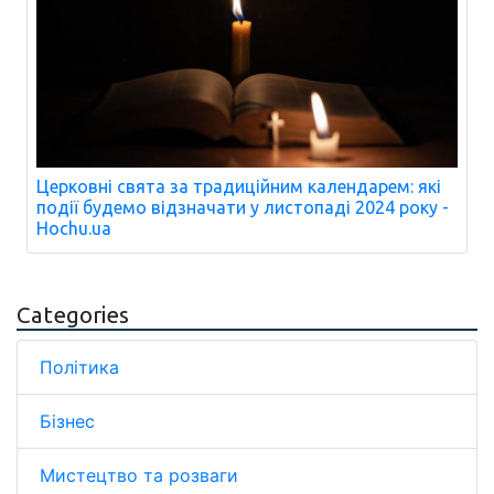
Церковні свята за традиційним календарем: які
події будемо відзначати у листопаді 2024 року -
Hochu.ua
Categories
Політика
Бізнес
Мистецтво та розваги