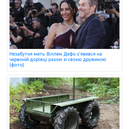
Незабутня мить: Віллем Дефо з'явився на
червоній доріжці разом зі своєю дружиною
(фото)