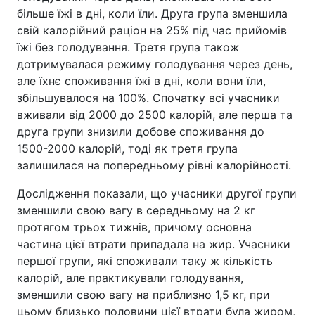
більше їжі в дні, коли їли. Друга група зменшила
свій калорійний раціон на 25% під час прийомів
їжі без голодування. Третя група також
дотримувалася режиму голодування через день,
але їхнє споживання їжі в дні, коли вони їли,
збільшувалося на 100%. Спочатку всі учасники
вживали від 2000 до 2500 калорій, але перша та
друга групи знизили добове споживання до
1500-2000 калорій, тоді як третя група
залишилася на попередньому рівні калорійності.
Дослідження показали, що учасники другої групи
зменшили свою вагу в середньому на 2 кг
протягом трьох тижнів, причому основна
частина цієї втрати припадала на жир. Учасники
першої групи, які споживали таку ж кількість
калорій, але практикували голодування,
зменшили свою вагу на приблизно 1,5 кг, при
цьому близько половини цієї втрати була жиром,