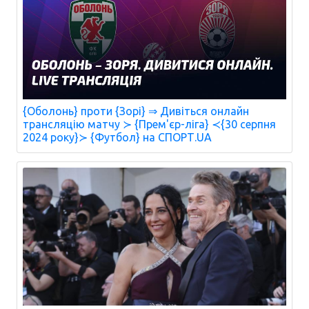
{Оболонь} проти {Зорі} ⇒ Дивіться онлайн
трансляцію матчу ≻ {Прем'єр-ліга} ≺{30 серпня
2024 року}≻ {Футбол} на СПОРТ.UA