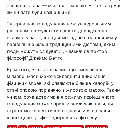
а інша частина — м'язовою масою. У третій групі
зміни ваги були незначними.
"Інтервальне голодування не є універсальним
рішенням, і результати нашого дослідження
вказують на те, що цей метод не є особливим у
порівнянні з більш традиційними дієтами, яким
люди можуть слідувати", - зазначив доктор
філософії Джеймс Беттс.
Крім того, Беттс зазначив, що зменшення
м'язової маси може ускладнити виконання
фізичних вправ, які спалюють більше калорій у
стані спокою порівняно з жировою масою. Таким
чином, хоча дотримання режиму періодичного
голодування може сприяти зниженню ваги, ця
втрата може негативно позначитися на ваших
інших цілях у сфері здоров'я та фітнесу.
М'яз
Їжа
Вправа
Грамова калорійність
Метаболізм