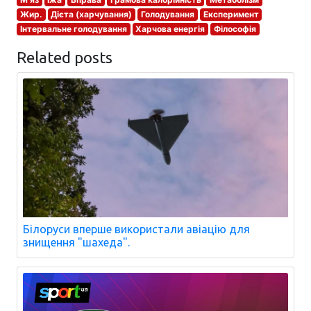
Жир.
Дієта (харчування)
Голодування
Експеримент
Інтервальне голодування
Харчова енергія
Філософія
Related posts
Білоруси вперше використали авіацію для
знищення "шахеда".