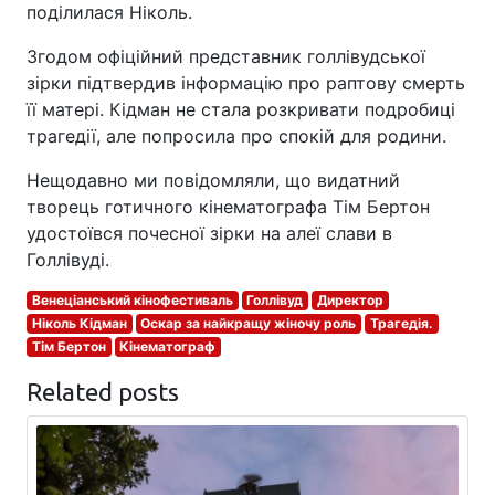
поділилася Ніколь.
Згодом офіційний представник голлівудської
зірки підтвердив інформацію про раптову смерть
її матері. Кідман не стала розкривати подробиці
трагедії, але попросила про спокій для родини.
Нещодавно ми повідомляли, що видатний
творець готичного кінематографа Тім Бертон
удостоївся почесної зірки на алеї слави в
Голлівуді.
Венеціанський кінофестиваль
Голлівуд
Директор
Ніколь Кідман
Оскар за найкращу жіночу роль
Трагедія.
Тім Бертон
Кінематограф
Related posts