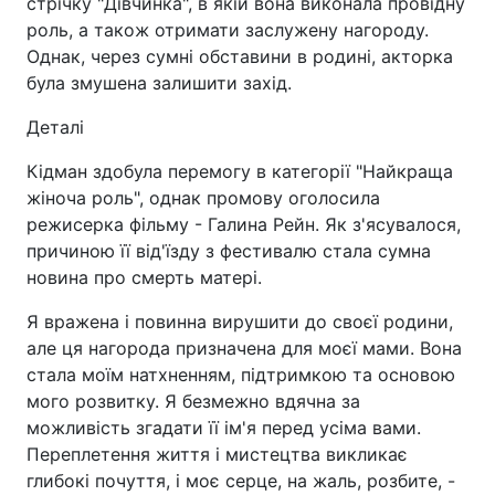
стрічку "Дівчинка", в якій вона виконала провідну
роль, а також отримати заслужену нагороду.
Однак, через сумні обставини в родині, акторка
була змушена залишити захід.
Деталі
Кідман здобула перемогу в категорії "Найкраща
жіноча роль", однак промову оголосила
режисерка фільму - Галина Рейн. Як з'ясувалося,
причиною її від'їзду з фестивалю стала сумна
новина про смерть матері.
Я вражена і повинна вирушити до своєї родини,
але ця нагорода призначена для моєї мами. Вона
стала моїм натхненням, підтримкою та основою
мого розвитку. Я безмежно вдячна за
можливість згадати її ім'я перед усіма вами.
Переплетення життя і мистецтва викликає
глибокі почуття, і моє серце, на жаль, розбите, -