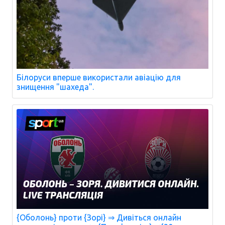
Білоруси вперше використали авіацію для
знищення "шахеда".
{Оболонь} проти {Зорі} ⇒ Дивіться онлайн