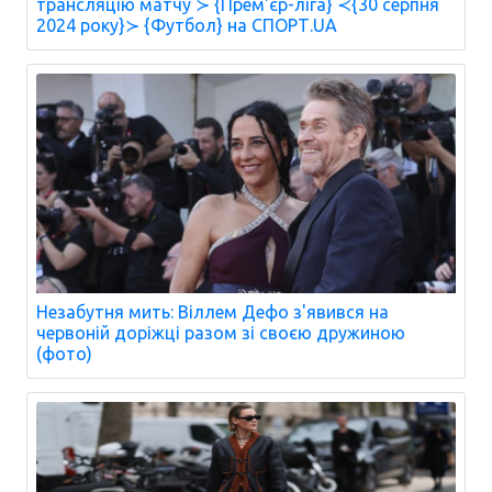
трансляцію матчу ≻ {Прем'єр-ліга} ≺{30 серпня
2024 року}≻ {Футбол} на СПОРТ.UA
Незабутня мить: Віллем Дефо з'явився на
червоній доріжці разом зі своєю дружиною
(фото)