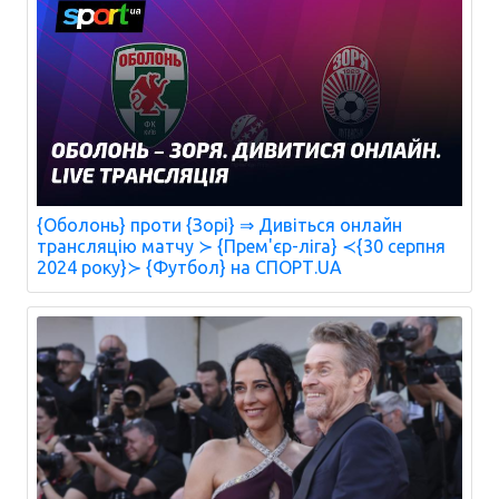
{Оболонь} проти {Зорі} ⇒ Дивіться онлайн
трансляцію матчу ≻ {Прем'єр-ліга} ≺{30 серпня
2024 року}≻ {Футбол} на СПОРТ.UA