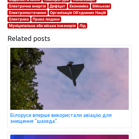
Електрична енергія
Дефіцит
Економіка
Військові
Електропостачання
Організація Об'єднаних Націй
Електрика
Права людини
Муніципальна або міська інженерія
Лід
Related posts
Білоруси вперше використали авіацію для
знищення "шахеда".