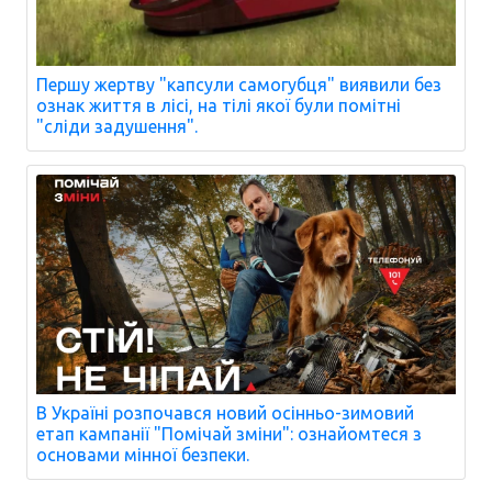
Першу жертву "капсули самогубця" виявили без
ознак життя в лісі, на тілі якої були помітні
"сліди задушення".
В Україні розпочався новий осінньо-зимовий
етап кампанії "Помічай зміни": ознайомтеся з
основами мінної безпеки.