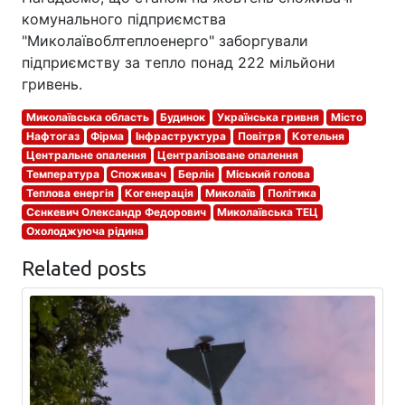
комунального підприємства
"Миколаївоблтеплоенерго" заборгували
підприємству за тепло понад 222 мільйони
гривень.
Миколаївська область
Будинок
Українська гривня
Місто
Нафтогаз
Фірма
Інфраструктура
Повітря
Котельня
Центральне опалення
Централізоване опалення
Температура
Споживач
Берлін
Міський голова
Теплова енергія
Когенерація
Миколаїв
Політика
Сєнкевич Олександр Федорович
Миколаївська ТЕЦ
Охолоджуюча рідина
Related posts