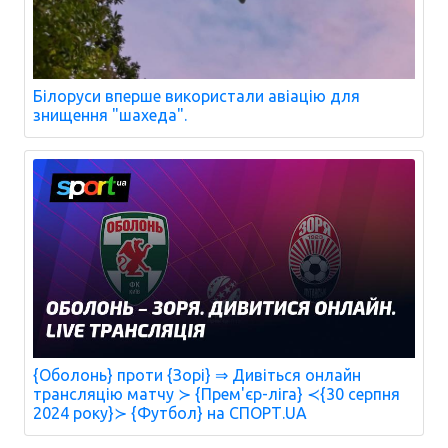
Білоруси вперше використали авіацію для
знищення "шахеда".
{Оболонь} проти {Зорі} ⇒ Дивіться онлайн
трансляцію матчу ≻ {Прем'єр-ліга} ≺{30 серпня
2024 року}≻ {Футбол} на СПОРТ.UA