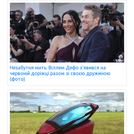
Незабутня мить: Віллем Дефо з'явився на
червоній доріжці разом зі своєю дружиною
(фото)