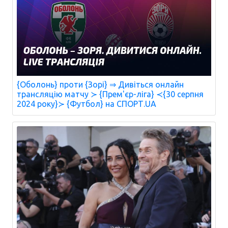
{Оболонь} проти {Зорі} ⇒ Дивіться онлайн
трансляцію матчу ≻ {Прем'єр-ліга} ≺{30 серпня
2024 року}≻ {Футбол} на СПОРТ.UA