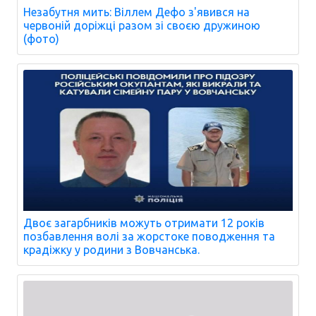
Незабутня мить: Віллем Дефо з'явився на
червоній доріжці разом зі своєю дружиною
(фото)
Двоє загарбників можуть отримати 12 років
позбавлення волі за жорстоке поводження та
крадіжку у родини з Вовчанська.