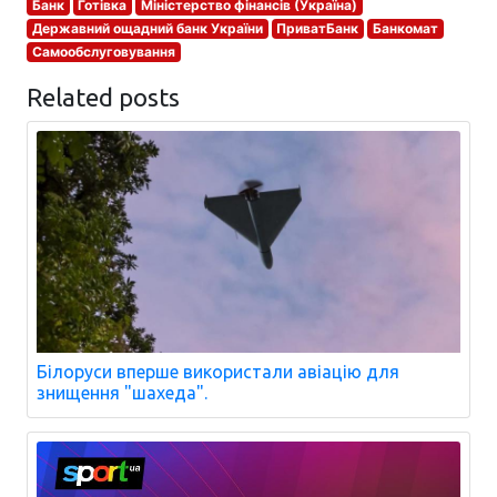
Банк
Готівка
Міністерство фінансів (Україна)
Державний ощадний банк України
ПриватБанк
Банкомат
Самообслуговування
Related posts
Білоруси вперше використали авіацію для
знищення "шахеда".