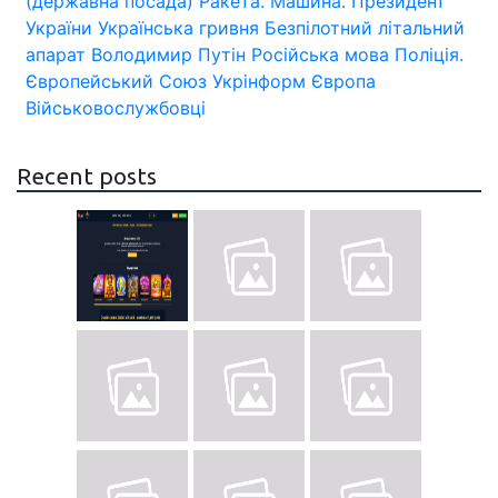
(державна посада)
Ракета.
Машина.
Президент
України
Українська гривня
Безпілотний літальний
апарат
Володимир Путін
Російська мова
Поліція.
Європейський Союз
Укрінформ
Європа
Військовослужбовці
Recent posts