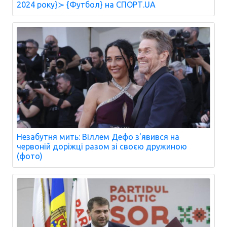
2024 року}≻ {Футбол} на СПОРТ.UA
Незабутня мить: Віллем Дефо з'явився на
червоній доріжці разом зі своєю дружиною
(фото)