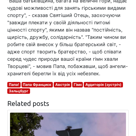
"Ваша батьківщина, багата на величні гори, надає
чудові можливості для занять гірськими видами
спорту", - сказав Святіший Отець, заохочуючи
"завжди плекати у своїй діяльності питомі
цінності спорту", якими він назвав "постійність,
щирість, дружбу, солідарність". "Таким чином ви
робите свій внесок у більш братерський світ, -
адже спорт творить братерство, - щоб співати
серед чудес природи вашої країни гімн хвали
Творцеві", - мовив Папа, побажавши, щоб ангели-
хранителі берегли їх від усіх небезпек.
Папа!
Папа Франциск
Австрія
Гімн
Аудиторія (зустріч)
Зальцбург
Related posts