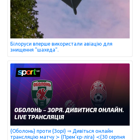
Білоруси вперше використали авіацію для
знищення "шахеда".
{Оболонь} проти {Зорі} ⇒ Дивіться онлайн
трансляцію матчу ≻ {Прем'єр-ліга} ≺{30 серпня