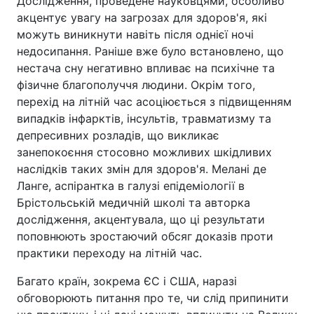
Дослідження, проведене науковцями, особливо
акцентує увагу на загрозах для здоров'я, які
можуть виникнути навіть після однієї ночі
недосипання. Раніше вже було встановлено, що
нестача сну негативно впливає на психічне та
фізичне благополуччя людини. Окрім того,
перехід на літній час асоціюється з підвищенням
випадків інфарктів, інсультів, травматизму та
депресивних розладів, що викликає
занепокоєння стосовно можливих шкідливих
наслідків таких змін для здоров'я. Мелані де
Ланге, аспірантка в галузі епідеміології в
Брістольській медичній школі та авторка
дослідження, акцентувала, що ці результати
поповнюють зростаючий обсяг доказів проти
практики переходу на літній час.
Багато країн, зокрема ЄС і США, наразі
обговорюють питання про те, чи слід припинити