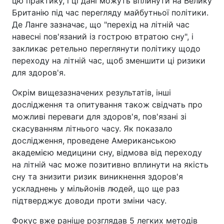
цю практику, і ці дані можуть вплинути на Велику
Британію під час перегляду майбутньої політики.
Де Ланге зазначає, що "перехід на літній час
навесні пов'язаний із гострою втратою сну", і
закликає ретельно переглянути політику щодо
переходу на літній час, щоб зменшити ці ризики
для здоров'я.
Окрім вищезазначених результатів, інші
дослідження та опитування також свідчать про
можливі переваги для здоров'я, пов'язані зі
скасуванням літнього часу. Як показало
дослідження, проведене Американською
академією медицини сну, відмова від переходу
на літній час може позитивно вплинути на якість
сну та знизити ризик виникнення здоров'я
ускладнень у мільйонів людей, що ще раз
підтверджує доводи проти зміни часу.
Фокус вже раніше розглядав 5 легких методів