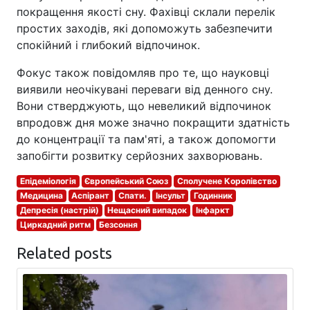
покращення якості сну. Фахівці склали перелік
простих заходів, які допоможуть забезпечити
спокійний і глибокий відпочинок.
Фокус також повідомляв про те, що науковці
виявили неочікувані переваги від денного сну.
Вони стверджують, що невеликий відпочинок
впродовж дня може значно покращити здатність
до концентрації та пам'яті, а також допомогти
запобігти розвитку серйозних захворювань.
Епідеміологія
Європейський Союз
Сполучене Королівство
Медицина
Аспірант
Спати.
Інсульт
Годинник
Депресія (настрій)
Нещасний випадок
Інфаркт
Циркадний ритм
Безсоння
Related posts