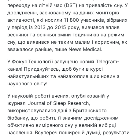
переходу на літній час (DST) на тривалість сну. У
дослідженні, заснованому на даних моніторів
активності, які носили 11 800 учасників, зібраних
у період із 2013 до 2015 року, вивчався вплив
весняної та осінньої зміни годинників на режим
сну, що виявився не таким малим і корисним, як
вважалося раніше, пише News Medical.
У Фокус.Технології запущено новий Telegram-
канал! Приєднуйтесь, щоб бути в курсі
найактуальніших та найзахопливіших новин з
наукового світу!
У науковій роботі вчених, опублікованій у
журналі Journal of Sleep Research,
використовувалися дані з Британського
біобанку, що робить її значним дослідженням
об'єктивно виміряного сну у великій вибірці
населення. Всупереч поширеній думці, результати