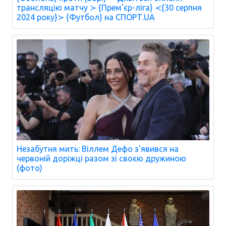
трансляцію матчу ≻ {Прем'єр-ліга} ≺{30 серпня
2024 року}≻ {Футбол} на СПОРТ.UA
Незабутня мить: Віллем Дефо з'явився на
червоній доріжці разом зі своєю дружиною
(фото)