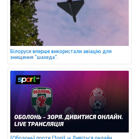
Білоруси вперше використали авіацію для
знищення "шахеда".
{Оболонь} проти {Зорі} ⇒ Дивіться онлайн