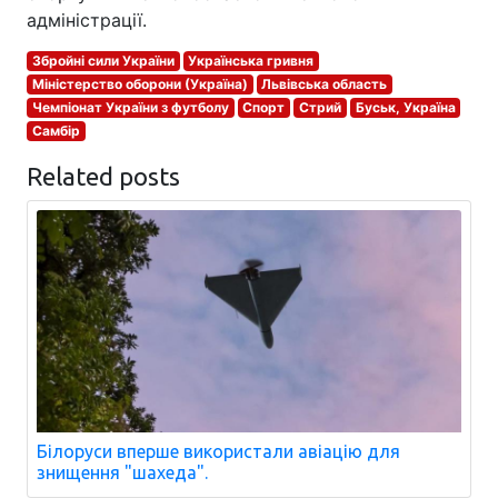
адміністрації.
Збройні сили України
Українська гривня
Міністерство оборони (Україна)
Львівська область
Чемпіонат України з футболу
Спорт
Стрий
Буськ, Україна
Самбір
Related posts
Білоруси вперше використали авіацію для
знищення "шахеда".