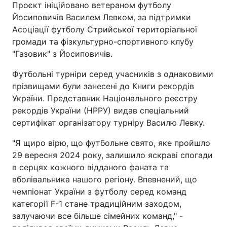
Проєкт ініційовано ветераном футболу
Йосиповичів Василем Левком, за підтримки
Асоціації футболу Стрийської територіальної
громади та фізкультурно-спортивного клубу
"Газовик" з Йосиповичів.
Футбольні турніри серед учасників з однаковими
прізвищами були занесені до Книги рекордів
України. Представник Національного реєстру
рекордів України (НРРУ) видав спеціальний
сертифікат організатору турніру Василю Левку.
"Я щиро вірю, що футбольне свято, яке пройшло
29 вересня 2024 року, залишило яскраві спогади
в серцях кожного відданого фаната та
вболівальника нашого регіону. Впевнений, що
чемпіонат України з футболу серед команд
категорії F-1 стане традиційним заходом,
залучаючи все більше сімейних команд," -