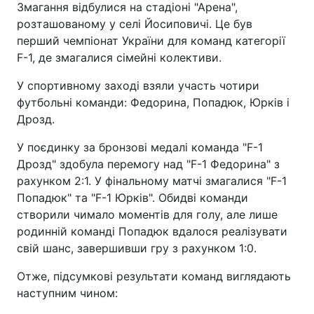
Змагання відбулися на стадіоні "Арена",
розташованому у селі Йосиповичі. Це був
перший чемпіонат України для команд категорії
F-1, де змагалися сімейні колективи.
У спортивному заході взяли участь чотири
футбольні команди: Федорина, Попадюк, Юрків і
Дрозд.
У поєдинку за бронзові медалі команда "F-1
Дрозд" здобула перемогу над "F-1 Федорина" з
рахунком 2:1. У фінальному матчі змагалися "F-1
Попадюк" та "F-1 Юрків". Обидві команди
створили чимало моментів для голу, але лише
родинній команді Попадюк вдалося реалізувати
свій шанс, завершивши гру з рахунком 1:0.
Отже, підсумкові результати команд виглядають
наступним чином: