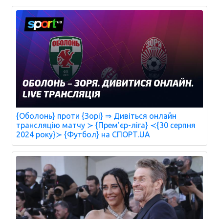
{Оболонь} проти {Зорі} ⇒ Дивіться онлайн
трансляцію матчу ≻ {Прем'єр-ліга} ≺{30 серпня
2024 року}≻ {Футбол} на СПОРТ.UA