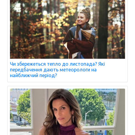
Чи збережеться тепло до листопада? Які
передбачення дають метеорологи на
найближчий період?