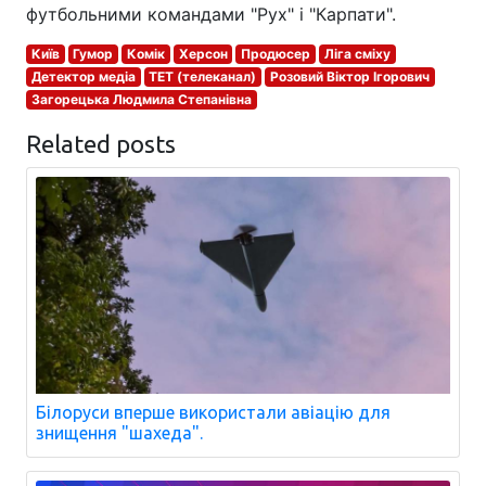
футбольними командами "Рух" і "Карпати".
Київ
Гумор
Комік
Херсон
Продюсер
Ліга сміху
Детектор медіа
ТЕТ (телеканал)
Розовий Віктор Ігорович
Загорецька Людмила Степанівна
Related posts
Білоруси вперше використали авіацію для
знищення "шахеда".