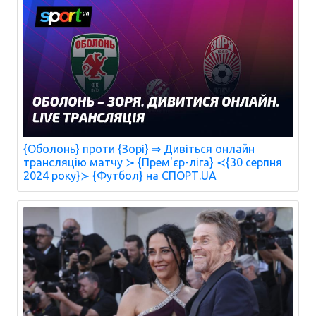
{Оболонь} проти {Зорі} ⇒ Дивіться онлайн
трансляцію матчу ≻ {Прем'єр-ліга} ≺{30 серпня
2024 року}≻ {Футбол} на СПОРТ.UA