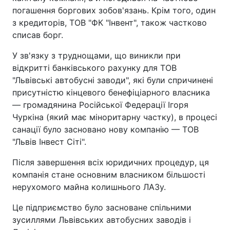
погашення боргових зобов'язань. Крім того, один
з кредиторів, ТОВ "ФК "Інвент", також частково
списав борг.
У зв'язку з труднощами, що виникли при
відкритті банківського рахунку для ТОВ
"Львівські автобусні заводи", які були спричинені
присутністю кінцевого бенефіціарного власника
— громадянина Російської Федерації Ігоря
Чуркіна (який має міноритарну частку), в процесі
санації було засновано нову компанію — ТОВ
"Львів Інвест Сіті".
Після завершення всіх юридичних процедур, ця
компанія стане основним власником більшості
нерухомого майна колишнього ЛАЗу.
Це підприємство було засноване спільними
зусиллями Львівських автобусних заводів і