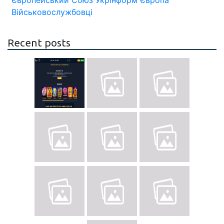
Європейський Союз
Укрінформ
Європа
Військовослужбовці
Recent posts