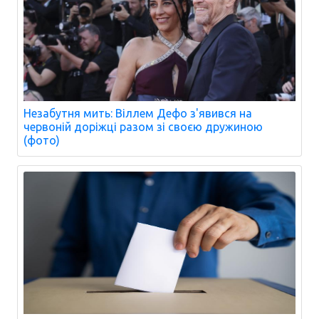
Незабутня мить: Віллем Дефо з'явився на
червоній доріжці разом зі своєю дружиною
(фото)