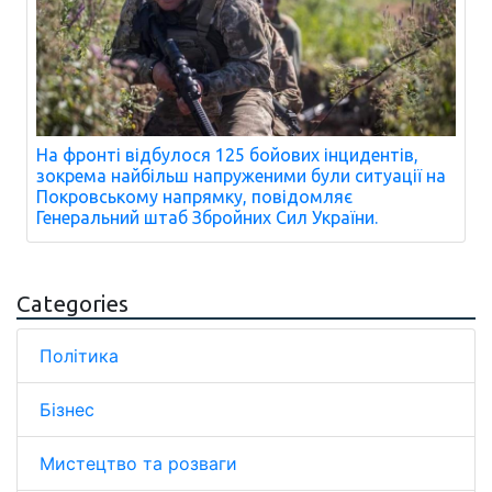
На фронті відбулося 125 бойових інцидентів,
зокрема найбільш напруженими були ситуації на
Покровському напрямку, повідомляє
Генеральний штаб Збройних Сил України.
Categories
Політика
Бізнес
Мистецтво та розваги