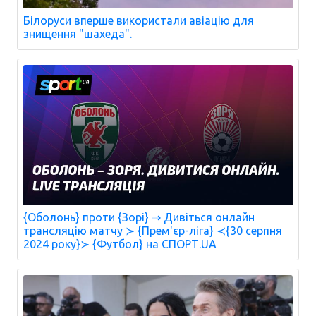
Білоруси вперше використали авіацію для
знищення "шахеда".
{Оболонь} проти {Зорі} ⇒ Дивіться онлайн
трансляцію матчу ≻ {Прем'єр-ліга} ≺{30 серпня
2024 року}≻ {Футбол} на СПОРТ.UA