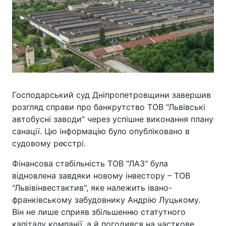
Господарський суд Дніпропетровщини завершив
розгляд справи про банкрутство ТОВ "Львівські
автобусні заводи" через успішне виконання плану
санації. Цю інформацію було опубліковано в
судовому реєстрі.
Фінансова стабільність ТОВ "ЛАЗ" була
відновлена завдяки новому інвестору – ТОВ
"Львівінвестактив", яке належить івано-
франківському забудовнику Андрію Луцькому.
Він не лише сприяв збільшенню статутного
капіталу компанії, а й погодився на часткове