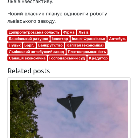
Львівінвестактиву.
Новий власник планує відновити роботу
львівського заводу.
Дніпропетровська область
Фірма
Львів
Банківський рахунок
Інвестор
Івано-Франківськ
Автобус.
Луцьк
Борг.
Банкрутство
Капітал (економіка)
Львівський автобусний завод
Платоспроможність
Санація економічна
Господарський суд
Кредитор
Related posts