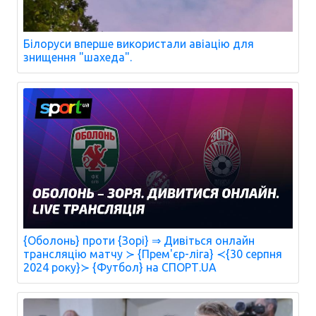
Білоруси вперше використали авіацію для
знищення "шахеда".
{Оболонь} проти {Зорі} ⇒ Дивіться онлайн
трансляцію матчу ≻ {Прем'єр-ліга} ≺{30 серпня
2024 року}≻ {Футбол} на СПОРТ.UA