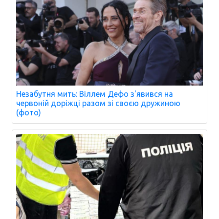
Незабутня мить: Віллем Дефо з'явився на
червоній доріжці разом зі своєю дружиною
(фото)