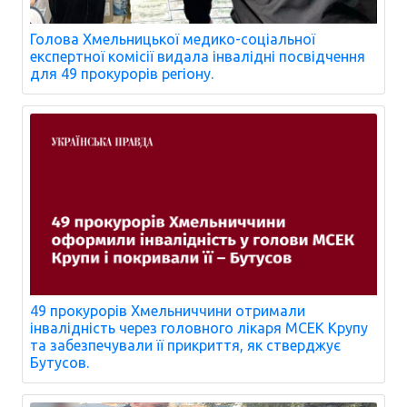
Голова Хмельницької медико-соціальної
експертної комісії видала інвалідні посвідчення
для 49 прокурорів регіону.
49 прокурорів Хмельниччини отримали
інвалідність через головного лікаря МСЕК Крупу
та забезпечували її прикриття, як стверджує
Бутусов.