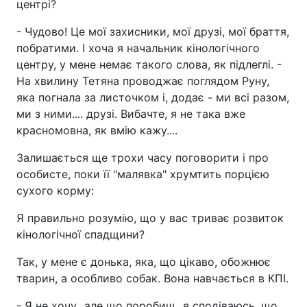
центрі?
- Чудово! Це мої захисники, мої друзі, мої браття,
побратими. І хоча я начальник кінологічного
центру, у мене немає такого слова, як підлеглі. -
На хвилину Тетяна проводжає поглядом Руну,
яка погнала за листочком і, додає - ми всі разом,
ми з ними.... друзі. Вибачте, я не така вже
красномовна, як вмію кажу....
Залишається ще трохи часу поговорити і про
особисте, поки її "малявка" хрумтить порцією
сухого корму:
Я правильно розумію, що у вас триває розвиток
кінологічної спадщини?
Так, у мене є донька, яка, що цікаво, обожнює
тварин, а особливо собак. Вона навчається в КПІ.
- Я не хочу...але що поробиш...я сподіваюсь, що