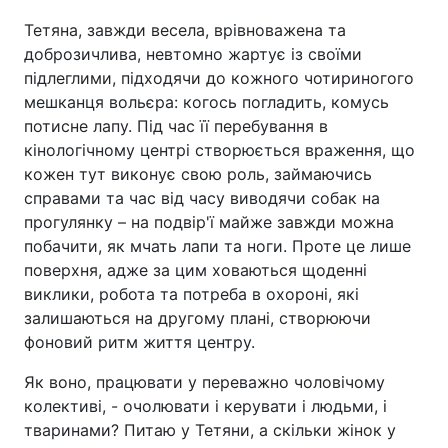
Тетяна, завжди весела, врівноважена та
доброзичлива, невтомно жартує із своїми
підлеглими, підходячи до кожного чотириногого
мешканця вольєра: когось погладить, комусь
потисне лапу. Під час її перебування в
кінологічному центрі створюється враження, що
кожен тут виконує свою роль, займаючись
справами та час від часу виводячи собак на
прогулянку – на подвір'ї майже завжди можна
побачити, як мчать лапи та ноги. Проте це лише
поверхня, адже за цим ховаються щоденні
виклики, робота та потреба в охороні, які
залишаються на другому плані, створюючи
фоновий ритм життя центру.
Як воно, працювати у переважно чоловічому
колективі, - очолювати і керувати і людьми, і
тваринами? Питаю у Тетяни, а скільки жінок у