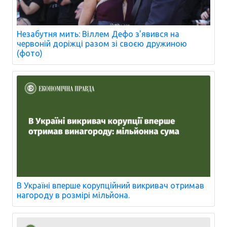
Незабутня мить: Віллем Дефо з'явився на
червоній доріжці разом зі своєю дружиною
(фото)
В Україні вперше корупційний викривач отримав
нагороду в розмірі мільйона.