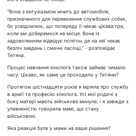
"Вона з ентузіазмом мчить до автомобіля,
призначеного для перевезення службових собак,
бо усвідомлює, що попереду її чекає цікава гра,
коли ми доберемося на місце. Вона із
задоволенням відвідує полігон, де на неї чекає
безліч завдань і смачні ласощі," - розповідає
Тетяна.
Процес навчання кінолога також займає чимало
часу. Цікаво, як саме це проходило у Тетяни?
Протягом шістнадцяти років я мріяла про службу
в армії та професію кінолога. Усі мої родичі з
боку матері мають військове минуле, і я завжди з
упевненістю говорила мамі, що стану
військовою.
Яка реакція була у мами на ваше рішення?