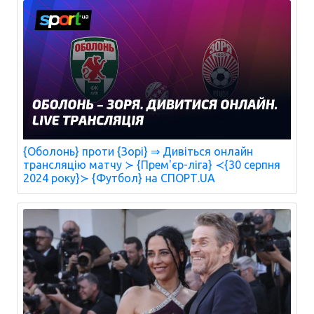
{Оболонь} проти {Зорі} ⇒ Дивіться онлайн
трансляцію матчу ≻ {Прем'єр-ліга} ≺{30 серпня
2024 року}≻ {Футбол} на СПОРТ.UA