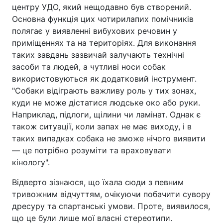
центру УДО, який нещодавно був створений.
Основна функція цих чотирилапих помічників
полягає у виявленні вибухових речовин у
приміщеннях та на територіях. Для виконання
таких завдань зазвичай залучають технічні
засоби та людей, а чутливі носи собак
використовуються як додатковий інструмент.
"Собаки відіграють важливу роль у тих зонах,
куди не може дістатися людське око або руки.
Наприклад, підлоги, щілини чи ламінат. Однак є
також ситуації, коли запах не має виходу, і в
таких випадках собака не зможе нічого виявити
— це потрібно розуміти та враховувати
кінологу".
Відверто зізнаюся, що їхала сюди з певним
тривожним відчуттям, очікуючи побачити сувору
дресуру та спартанські умови. Проте, виявилося,
що це були лише мої власні стереотипи.