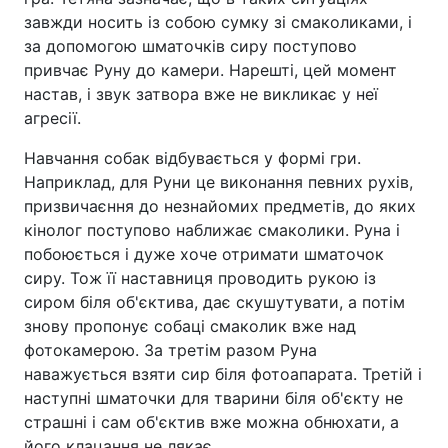
завжди носить із собою сумку зі смаколиками, і
за допомогою шматочків сиру поступово
привчає Руну до камери. Нарешті, цей момент
настав, і звук затвора вже не викликає у неї
агресії.
Навчання собак відбувається у формі гри.
Наприклад, для Руни це виконання певних рухів,
призвичаєння до незнайомих предметів, до яких
кінолог поступово наближає смаколики. Руна і
побоюється і дуже хоче отримати шматочок
сиру. Тож її наставниця проводить рукою із
сиром біля об'єктива, дає скушутувати, а потім
знову пропонує собаці смаколик вже над
фотокамерою. За третім разом Руна
наважується взяти сир біля фотоапарата. Третій і
наступні шматочки для тварини біля об'єкту не
страшні і сам об'єктив вже можна обнюхати, а
його клацання не лякає.