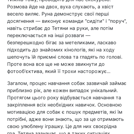
Розмова йде на двох, вуха слухають, а хвіст
весело виляє. Руна демонструє свої перші
досягнення — виконує команди "сидіти" і "поруч",
навіть стрибає до Тетяни на руки, але потім
переключається на інші розваги —
безперешкодно бігає за метеликами, ласкаво
підходить до знайомих кінологів, які на ходу
шепочуть їй приємні слова та гладять по голові.
Проте вона все ще не може звикнути до
фотооб'єктива, який її трохи насторожує...
Загалом, процес навчання собак зазвичай займає
приблизно рік, але кожен випадок унікальний.
Протягом цього року відбувається навчання та
закріплення всіх необхідних навичок. Основною
мотивацією для собак є пошук предметів, які їм
потрібні, адже вони знають, що за це отримають
свою улюблену іграшку. Це для них своєрідна
гра. Тетяна зазначає, що в таких ситуаціях