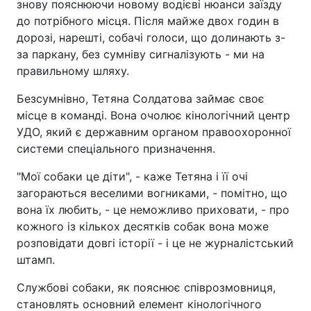
знову пояснюючи новому водієві нюанси заїзду
до потрібного місця. Після майже двох годин в
дорозі, нарешті, собачі голоси, що долинають з-
за паркану, без сумніву сигналізують - ми на
правильному шляху.
Безсумнівно, Тетяна Солдатова займає своє
місце в команді. Вона очолює кінологічний центр
УДО, який є державним органом правоохоронної
системи спеціального призначення.
"Мої собаки це діти", - каже Тетяна і її очі
загораються веселими вогниками, - помітно, що
вона їх любить, - це неможливо приховати, - про
кожного із кількох десятків собак вона може
розповідати довгі історії - і це не журналістський
штамп.
Службові собаки, як пояснює співрозмовниця,
становлять основний елемент кінологічного