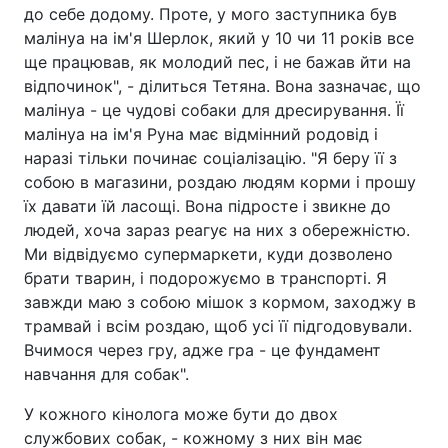
до себе додому. Проте, у мого заступника був
малінуа на ім'я Шерлок, який у 10 чи 11 років все
ще працював, як молодий пес, і не бажав йти на
відпочинок", - ділиться Тетяна. Вона зазначає, що
малінуа - це чудові собаки для дресирування. Її
малінуа на ім'я Руна має відмінний родовід і
наразі тільки починає соціалізацію. "Я беру її з
собою в магазини, роздаю людям корми і прошу
їх давати їй ласощі. Вона підросте і звикне до
людей, хоча зараз реагує на них з обережністю.
Ми відвідуємо супермаркети, куди дозволено
брати тварин, і подорожуємо в транспорті. Я
завжди маю з собою мішок з кормом, заходжу в
трамвай і всім роздаю, щоб усі її підгодовували.
Вчимося через гру, адже гра - це фундамент
навчання для собак".
У кожного кінолога може бути до двох
службових собак, - кожному з них він має