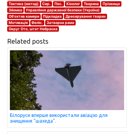
Тактика (метод)
Сир.
Пес.
Кінолог
Тварина
Прізвище
Зйомка
Управління державної безпеки (Україна)
Об'єктив камери
Підкладка
Дресирування тварин
Мотивація
Феліс.
Затворна рама
Округ Ото, штат Небраска
Related posts
Білоруси вперше використали авіацію для
знищення "шахеда".