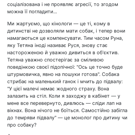
соціалізована і не проявляє агресії, то згодом
можна її погладити...
Ми жартуємо, що кінологи — це ті, кому в
дитинстві не дозволяли мати собак, і тепер вони
намагаються це компенсувати. Тим часом Руна,
яку Тетяна іноді називає Руся, знову стає
настороженою й уважно дивиться в об'єктив.
Тетяна уважно спостерігає за сміливою
поведінкою своєї підопічної: "Ось це точно буде
штурмовичка, явно на пошуки готова". Собака
стрибає на маленький ганок і мчить до підвалу:
"У цієї малечі немає жодного страху. Вона
залазить на стіл. Коли я заходжу в кабінет — у
мене все перевернуто, дивлюсь — сліди лап на
вікнах. Вона нічого не боїться. Самостійно забігла
до темряви підвалу" — це монолог про дитину чи
про собаку?