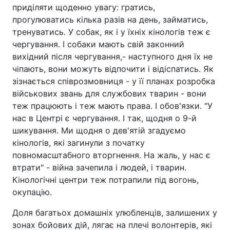
приділяти щоденно увагу: гратись,
прогулюватись кілька разів на день, займатись,
тренуватись. У собак, як і у їхніх кінологів теж є
чергування. І собаки мають свій законний
вихідний після чергування,- наступного дня їх не
чіпають, вони можуть відпочити і відіспатись. Як
зізнається співрозмовниця - у її планах розробка
військових звань для службових тварин - вони
теж працюють і теж мають права. І обов'язки. "У
нас в Центрі є чергування. І так, щодня о 9-й
шикування. Ми щодня о дев'ятій згадуємо
кінологів, які загинули з початку
повномасштабного вторгнення. На жаль, у нас є
втрати" - війна зачепила і людей, і тварин.
Кінологічні центри теж потрапили під вогонь,
окупацію.
Доля багатьох домашніх улюбленців, залишених у
зонах бойових дій, лягає на плечі волонтерів, які