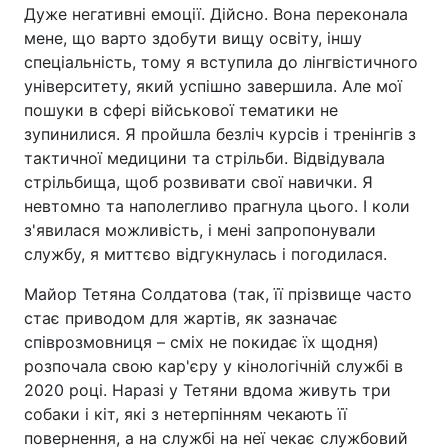
Дуже негативні емоції. Дійсно. Вона переконала
мене, що варто здобути вищу освіту, іншу
спеціальність, тому я вступила до лінгвістичного
університету, який успішно завершила. Але мої
пошуки в сфері військової тематики не
зупинилися. Я пройшла безліч курсів і тренінгів з
тактичної медицини та стрільби. Відвідувала
стрільбища, щоб розвивати свої навички. Я
невтомно та наполегливо прагнула цього. І коли
з'явилася можливість, і мені запропонували
службу, я миттєво відгукнулась і погодилася.
Майор Тетяна Солдатова (так, її прізвище часто
стає приводом для жартів, як зазначає
співрозмовниця – сміх не покидає їх щодня)
розпочала свою кар'єру у кінологічній службі в
2020 році. Наразі у Тетяни вдома живуть три
собаки і кіт, які з нетерпінням чекають її
повернення, а на службі на неї чекає службовий