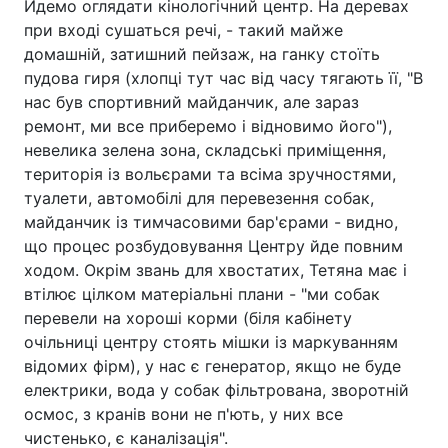
Йдемо оглядати кінологічний центр. На деревах
при вході сушаться речі, - такий майже
домашній, затишний пейзаж, на ганку стоїть
пудова гиря (хлопці тут час від часу тягають її, "В
нас був спортивний майданчик, але зараз
ремонт, ми все приберемо і відновимо його"),
невелика зелена зона, складські приміщення,
територія із вольєрами та всіма зручностями,
туалети, автомобілі для перевезення собак,
майданчик із тимчасовими бар'єрами - видно,
що процес розбудовування Центру йде повним
ходом. Окрім звань для хвостатих, Тетяна має і
втілює цілком матеріальні плани - "ми собак
перевели на хороші корми (біля кабінету
очільниці центру стоять мішки із маркуванням
відомих фірм), у нас є генератор, якщо не буде
електрики, вода у собак фільтрована, зворотній
осмос, з кранів вони не п'ють, у них все
чистенько, є каналізація".