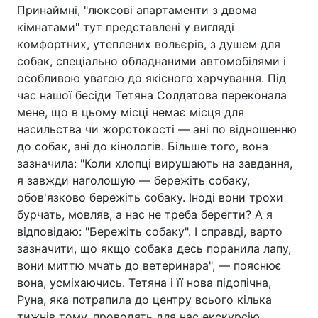
Принаймні, "люксові апартаменти з двома
кімнатами" тут представлені у вигляді
комфортних, утеплених вольєрів, з душем для
собак, спеціально обладнаними автомобілями і
особливою увагою до якісного харчування. Під
час нашої бесіди Тетяна Солдатова переконала
мене, що в цьому місці немає місця для
насильства чи жорстокості — ані по відношенню
до собак, ані до кінологів. Більше того, вона
зазначила: "Коли хлопці вирушають на завдання,
я завжди наголошую — бережіть собаку,
обов'язково бережіть собаку. Іноді вони трохи
бурчать, мовляв, а нас не треба берегти? А я
відповідаю: "Бережіть собаку". І справді, варто
зазначити, що якщо собака десь поранила лапу,
вони миттю мчать до ветеринара", — пояснює
вона, усміхаючись. Тетяна і її нова підопічна,
Руна, яка потрапила до центру всього кілька
тижнів тому, проводять для нас екскурсію.