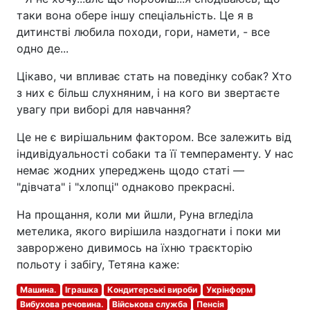
таки вона обере іншу спеціальність. Це я в
дитинстві любила походи, гори, намети, - все
одно де...
Цікаво, чи впливає стать на поведінку собак? Хто
з них є більш слухняним, і на кого ви звертаєте
увагу при виборі для навчання?
Це не є вирішальним фактором. Все залежить від
індивідуальності собаки та її темпераменту. У нас
немає жодних упереджень щодо статі —
"дівчата" і "хлопці" однаково прекрасні.
На прощання, коли ми йшли, Руна вгледіла
метелика, якого вирішила наздогнати і поки ми
завроржено дивимось на їхню траєкторію
польоту і забігу, Тетяна каже:
Машина.
Іграшка
Кондитерські вироби
Укрінформ
Вибухова речовина.
Військова служба
Пенсія