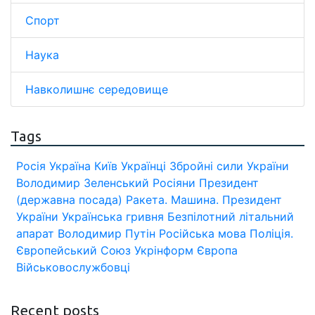
Спорт
Наука
Навколишнє середовище
Tags
Росія
Україна
Київ
Українці
Збройні сили України
Володимир Зеленський
Росіяни
Президент
(державна посада)
Ракета.
Машина.
Президент
України
Українська гривня
Безпілотний літальний
апарат
Володимир Путін
Російська мова
Поліція.
Європейський Союз
Укрінформ
Європа
Військовослужбовці
Recent posts