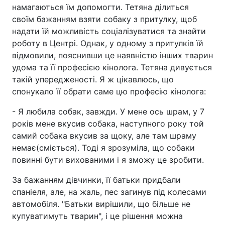
намагаються їм допомогти. Тетяна ділиться
своїм бажанням взяти собаку з притулку, щоб
надати їй можливість соціалізуватися та знайти
роботу в Центрі. Однак, у одному з притулків їй
відмовили, пояснивши це наявністю інших тварин
удома та її професією кінолога. Тетяна дивується
такій упередженості. Я ж цікавлюсь, що
спонукало її обрати саме цю професію кінолога:
- Я любила собак, завжди. У мене ось шрам, у 7
років мене вкусив собака, наступного року той
самий собака вкусив за щоку, але там шраму
немає(сміється). Тоді я зрозуміла, що собаки
повинні бути вихованими і я зможу це зробити.
За бажанням дівчинки, її батьки придбали
спаніеля, але, на жаль, пес загинув під колесами
автомобіля. "Батьки вирішили, що більше не
купуватимуть тварин", і це рішення можна