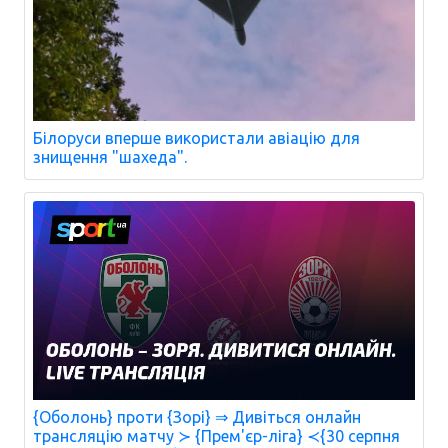
Білоруси вперше використали авіацію для
знищення "шахеда".
{Оболонь} проти {Зорі} ⇒ Дивіться онлайн
трансляцію матчу ≻ {Прем'єр-ліга} ≺{30 серпня