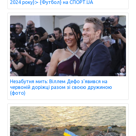
2024 року}≻ {Футбол} на СПОРТ.UA
Незабутня мить: Віллем Дефо з'явився на
червоній доріжці разом зі своєю дружиною
(фото)