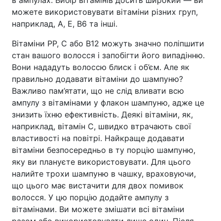
можете використовувати вітаміни різних груп,
наприклад, A, E, B6 та інші.
Вітаміни PP, C або B12 можуть значно поліпшити
стан вашого волосся і запобігти його випадінню.
Вони нададуть волоссю блиск і об’єм. Але як
правильно додавати вітаміни до шампуню?
Важливо пам’ятати, що не слід вливати всю
ампулу з вітамінами у флакон шампуню, адже це
знизить їхню ефективність. Деякі вітаміни, як,
наприклад, вітамін C, швидко втрачають свої
властивості на повітрі. Найкраще додавати
вітаміни безпосередньо в ту порцію шампуню,
яку ви плануєте використовувати. Для цього
налийте трохи шампуню в чашку, враховуючи,
що цього має вистачити для двох помивок
волосся. У цю порцію додайте ампулу з
вітамінами. Ви можете змішати всі вітаміни
разом або використовувати лише один. Після