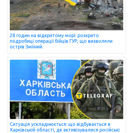
28 годин на відкритому морі: розкрито
подробиці операції бійців ГУР, що визволяли
острів Зміїний.
Ситуація ускладнюється: що відбувається в
Харківській області, де активізувалися російські