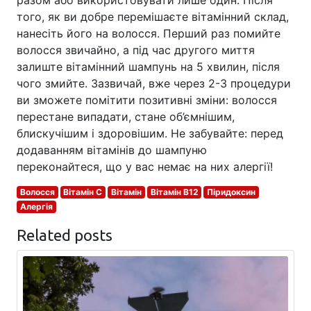
того, як ви добре перемішаєте вітамінний склад,
нанесіть його на волосся. Перший раз помийте
волосся звичайно, а під час другого миття
залиште вітамінний шампунь на 5 хвилин, після
чого змийте. Зазвичай, вже через 2-3 процедури
ви зможете помітити позитивні зміни: волосся
перестане випадати, стане об’ємнішим,
блискучішим і здоровішим. Не забувайте: перед
додаванням вітамінів до шампуню
переконайтеся, що у вас немає на них алергії!
Волосся
Вітамін С
Вітамін
Вітамін B12
Піридоксин
Алергія
Related posts