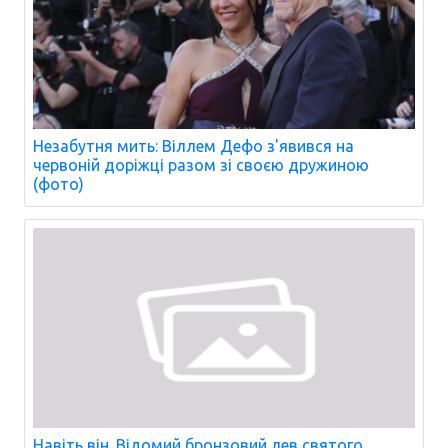
Незабутня мить: Віллем Дефо з'явився на
червоній доріжці разом зі своєю дружиною
(фото)
Навіть він. Відомий бронзовий лев святого