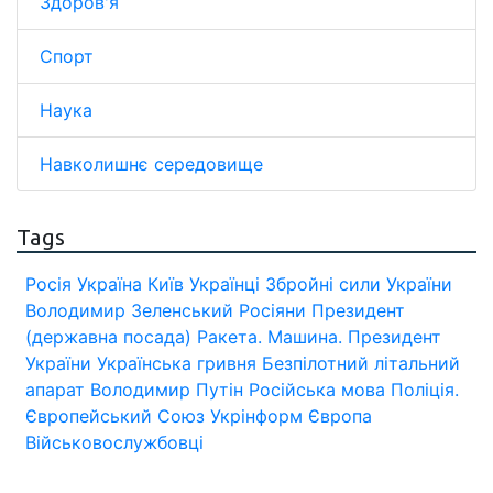
Здоров'я
Спорт
Наука
Навколишнє середовище
Tags
Росія
Україна
Київ
Українці
Збройні сили України
Володимир Зеленський
Росіяни
Президент
(державна посада)
Ракета.
Машина.
Президент
України
Українська гривня
Безпілотний літальний
апарат
Володимир Путін
Російська мова
Поліція.
Європейський Союз
Укрінформ
Європа
Військовослужбовці