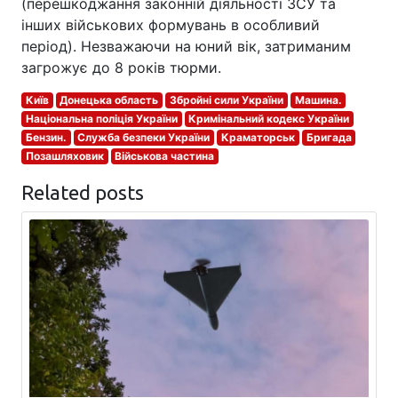
(перешкоджання законній діяльності ЗСУ та
інших військових формувань в особливий
період). Незважаючи на юний вік, затриманим
загрожує до 8 років тюрми.
Київ
Донецька область
Збройні сили України
Машина.
Національна поліція України
Кримінальний кодекс України
Бензин.
Служба безпеки України
Краматорськ
Бригада
Позашляховик
Військова частина
Related posts