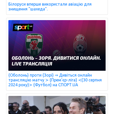
Білоруси вперше використали авіацію для
знищення "шахеда".
{Оболонь} проти {Зорі} ⇒ Дивіться онлайн
трансляцію матчу ≻ {Прем'єр-ліга} ≺{30 серпня
2024 року}≻ {Футбол} на СПОРТ.UA