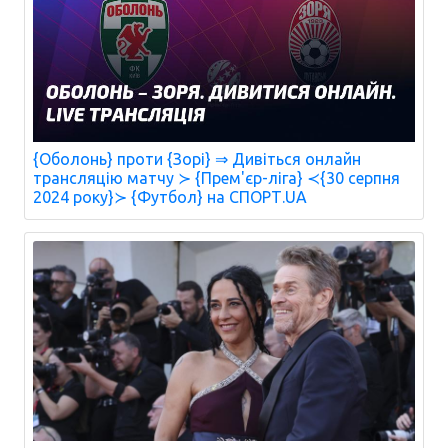
{Оболонь} проти {Зорі} ⇒ Дивіться онлайн
трансляцію матчу ≻ {Прем'єр-ліга} ≺{30 серпня
2024 року}≻ {Футбол} на СПОРТ.UA