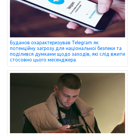
Буданов охарактеризував Telegram як
потенційну загрозу для національної безпеки та
поділився думками щодо заходів, які слід вжити
стосовно цього месенджера.