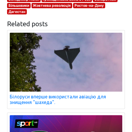
Більшовики
Жовтнева революція
Ростов-на-Дону
Дагестан
Related posts
Білоруси вперше використали авіацію для
знищення "шахеда".