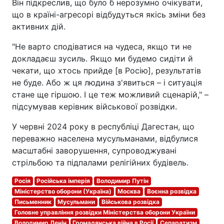
Він підкреслив, що було б нерозумно очікувати,
що в країні-агресорі відбудуться якісь зміни без
активних дій.
"Не варто сподіватися на чудеса, якщо ти не
докладаєш зусиль. Якщо ми будемо сидіти й
чекати, що хтось прийде [в Росію], результатів
не буде. Або ж ця людина з'явиться – і ситуація
стане ще гіршою. І це теж можливий сценарій," –
підсумував керівник військової розвідки.
У червні 2024 року в республіці Дагестан, що
переважно населена мусульманами, відбулися
масштабні заворушення, супроводжувані
стрільбою та підпалами релігійних будівель.
Росія
Російська імперія
Володимир Путін
Міністерство оборони (Україна)
Москва
Воєнна розвідка
Письменник
Мусульмани
Військова розвідка
Головне управління розвідки Міністерства оборони України
Володимир Ленін
Громадянська війна в Росії
Сепаратизм