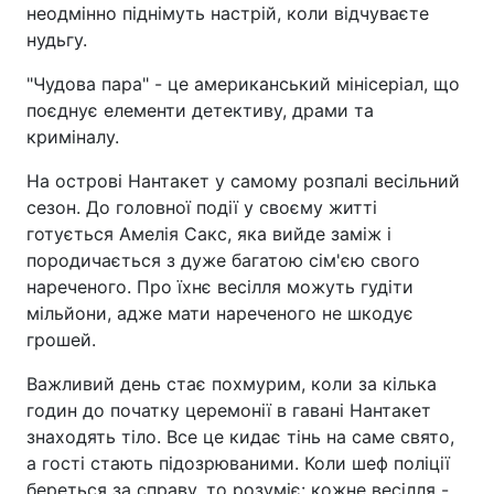
неодмінно піднімуть настрій, коли відчуваєте
нудьгу.
"Чудова пара" - це американський мінісеріал, що
поєднує елементи детективу, драми та
криміналу.
На острові Нантакет у самому розпалі весільний
сезон. До головної події у своєму житті
готується Амелія Сакс, яка вийде заміж і
породичається з дуже багатою сім'єю свого
нареченого. Про їхнє весілля можуть гудіти
мільйони, адже мати нареченого не шкодує
грошей.
Важливий день стає похмурим, коли за кілька
годин до початку церемонії в гавані Нантакет
знаходять тіло. Все це кидає тінь на саме свято,
а гості стають підозрюваними. Коли шеф поліції
береться за справу, то розуміє: кожне весілля -