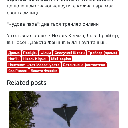
це поле прихованої напруги, а кожна пара має
свої таємниці.
"Чудова пара": дивіться трейлер онлайн
У головних ролях - Ніколь Кідман, Лієв Шрайбер,
Ів Г'юсон, Дакота Феннінг, Біллі Гаул та інші.
Драма
Поліція.
Фільм
Сполучені Штати
Трейлер (промо)
Netflix
Ніколь Кідман
Міні-серіал
Нантакет, штат Массачусетс
Детективна фантастика
Єва Г'юсон
Дакота Фаннінг
Related posts