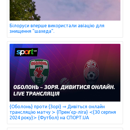
Білоруси вперше використали авіацію для
знищення "шахеда".
{Оболонь} проти {Зорі} ⇒ Дивіться онлайн
трансляцію матчу ≻ {Прем'єр-ліга} ≺{30 серпня
2024 року}≻ {Футбол} на СПОРТ.UA