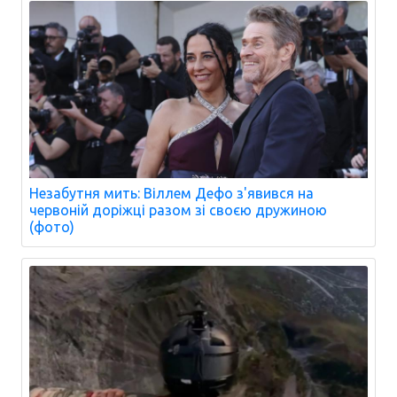
Незабутня мить: Віллем Дефо з'явився на
червоній доріжці разом зі своєю дружиною
(фото)