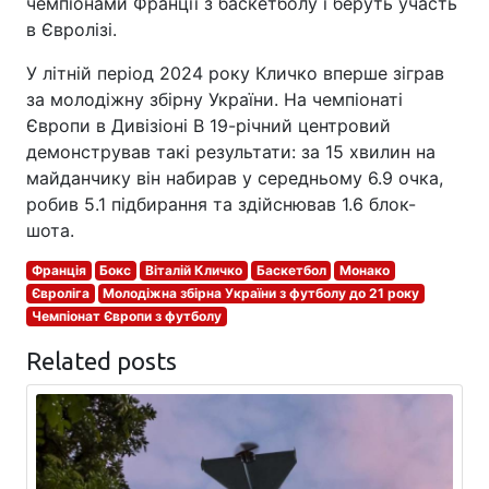
чемпіонами Франції з баскетболу і беруть участь
в Євролізі.
У літній період 2024 року Кличко вперше зіграв
за молодіжну збірну України. На чемпіонаті
Європи в Дивізіоні В 19-річний центровий
демонстрував такі результати: за 15 хвилин на
майданчику він набирав у середньому 6.9 очка,
робив 5.1 підбирання та здійснював 1.6 блок-
шота.
Франція
Бокс
Віталій Кличко
Баскетбол
Монако
Євроліга
Молодіжна збірна України з футболу до 21 року
Чемпіонат Європи з футболу
Related posts