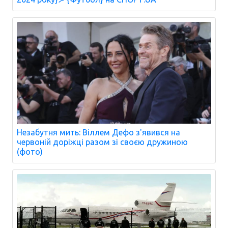
Незабутня мить: Віллем Дефо з'явився на
червоній доріжці разом зі своєю дружиною
(фото)