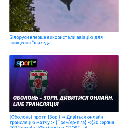
Білоруси вперше використали авіацію для
знищення "шахеда".
{Оболонь} проти {Зорі} ⇒ Дивіться онлайн
трансляцію матчу ≻ {Прем'єр-ліга} ≺{30 серпня
2024 року}≻ {Футбол} на СПОРТ.UA