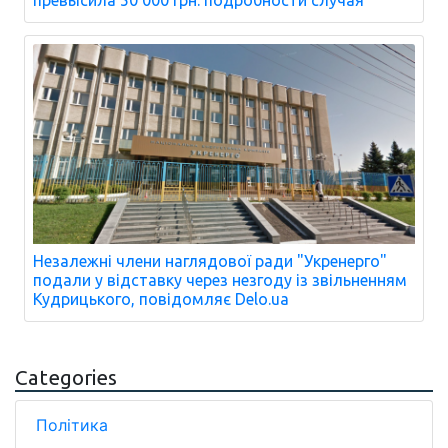
Незалежні члени наглядової ради "Укренерго"
подали у відставку через незгоду із звільненням
Кудрицького, повідомляє Delo.ua
Categories
Політика