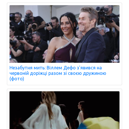
Незабутня мить: Віллем Дефо з'явився на
червоній доріжці разом зі своєю дружиною
(фото)