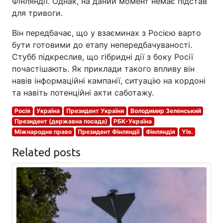
Фінляндії. Однак, на даний момент немає підстав
для тривоги.
Він передбачає, що у взаєминах з Росією варто
бути готовими до етапу непередбачуваності.
Стубб підкреслив, що гібридні дії з боку Росії
почастішають. Як приклади такого впливу він
навів інформаційні кампанії, ситуацію на кордоні
та навіть потенційні акти саботажу.
Росія
Україна
Президент України
Володимир Зеленський
Президент (державна посада)
РБК-Україна
Міжнародне право
Президент Фінляндії
Фінляндія
Yle.
Related posts