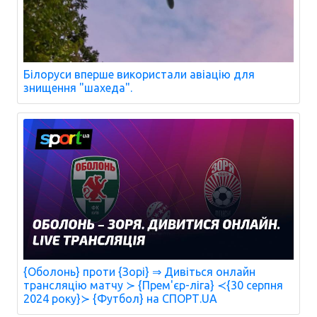
Білоруси вперше використали авіацію для
знищення "шахеда".
{Оболонь} проти {Зорі} ⇒ Дивіться онлайн
трансляцію матчу ≻ {Прем'єр-ліга} ≺{30 серпня
2024 року}≻ {Футбол} на СПОРТ.UA