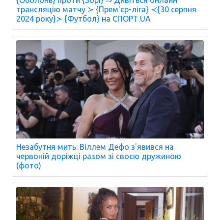
{Оболонь} проти {Зорі} ⇒ Дивіться онлайн
трансляцію матчу ≻ {Прем'єр-ліга} ≺{30 серпня
2024 року}≻ {Футбол} на СПОРТ.UA
Незабутня мить: Віллем Дефо з'явився на
червоній доріжці разом зі своєю дружиною
(фото)