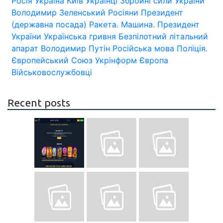
Росія
Україна
Київ
Українці
Збройні сили України
Володимир Зеленський
Росіяни
Президент
(державна посада)
Ракета.
Машина.
Президент
України
Українська гривня
Безпілотний літальний
апарат
Володимир Путін
Російська мова
Поліція.
Європейський Союз
Укрінформ
Європа
Військовослужбовці
Recent posts