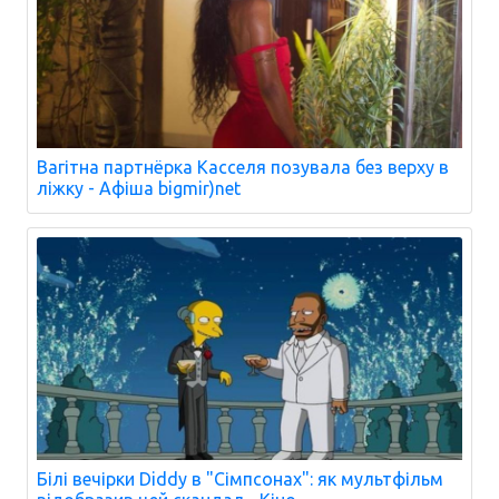
Вагітна партнёрка Касселя позувала без верху в
ліжку - Афіша bigmir)net
Білі вечірки Diddy в "Сімпсонах": як мультфільм