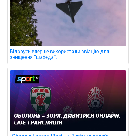
Білоруси вперше використали авіацію для
знищення "шахеда".