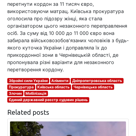
перетнути кордон за 11 тисяч євро,
використовуючи матрац. Київська прокуратура
оголосила про підозру жінці, яка стала
організатором цього незаконного переправлення
осіб. За суму від 10 000 до 11 000 євро вона
забирала військовозобов'язаних чоловіків з будь-
якого куточка України і доправляла їх до
прикордонної зони в Чернівецькій області, де
пропонувала різні варіанти для незаконного
перетворення кордону.
Збройні сили України
Аліменти
Дніпропетровська область
Прокуратура
Київська область
Чернівецька область
Злочин
Мобілізація
Єдиний державний реєстр судових рішень
Related posts