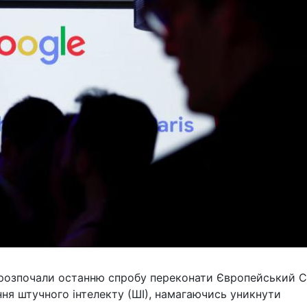
ії розпочали останню спробу переконати Європейський 
ння штучного інтелекту (ШІ), намагаючись уникнути