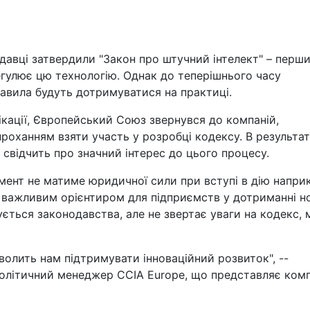
давці затвердили "Закон про штучний інтелект" – перши
егулює цю технологію. Однак до теперішнього часу
авила будуть дотримуватися на практиці.
ікації, Європейський Союз звернувся до компаній,
проханням взяти участь у розробці кодексу. В результат
свідчить про значний інтерес до цього процесу.
мент не матиме юридичної сили при вступі в дію наприк
е важливим орієнтиром для підприємств у дотриманні н
ується законодавства, але не звертає уваги на кодекс,
олить нам підтримувати інноваційний розвиток", --
олітичний менеджер CCIA Europe, що представляє компа