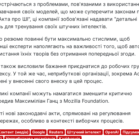
I, зустрічаються з проблемами, пов'язаними з використан
 навчання своїх моделей, що може суперечити законам 
кта про ШІ", ці компанії зобов'язані надавати "детальні
 для тренування своїх штучних інтелектів.
що резюме повинні бути максимально стислими, щоб
нші експерти наполягають на важливості того, щоб авт
стання їхніх творів без отримання попередньої згоди.
AI, також висловили бажання приєднатися до робочих гру
су. У той же час, неприбуткові організації, зокрема A
лені у внесенні свого внеску в цей процес.
ликі компанії можуть намагатися зменшити критично
едив Максиміліан Ганц з Mozilla Foundation.
ті нові законодавчі акти, спрямовані на регулювання
ережах, особливо в контексті виборчих процесів.
Контент (медіа)
Google
Reuters
Штучний інтелект
OpenAI
Підсумо
)
Неприбуткова організація
Каліфорнія