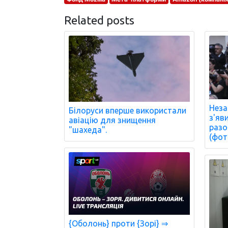
Related posts
Неза
Білоруси вперше використали
з'яв
авіацію для знищення
разо
"шахеда".
(фот
{Оболонь} проти {Зорі} ⇒