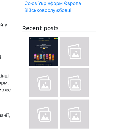
Союз
Укрінформ
Європа
Військовослужбовці
й у
Recent posts
і
інці
орм.
 може
нії,