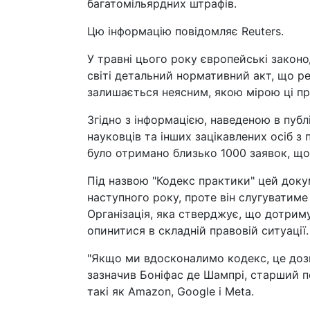
багатомільярдних штрафів.
Цю інформацію повідомляє Reuters.
У травні цього року європейські законо
світі детальний нормативний акт, що р
залишається неясним, якою мірою ці пр
Згідно з інформацією, наведеною в публ
науковців та інших зацікавлених осіб з 
було отримано близько 1000 заявок, що 
Під назвою "Кодекс практики" цей доку
наступного року, проте він слугуватим
Організація, яка стверджує, що дотрим
опинитися в складній правовій ситуації.
"Якщо ми вдосконалимо кодекс, це дозв
зазначив Боніфас де Шампрі, старший п
такі як Amazon, Google і Meta.