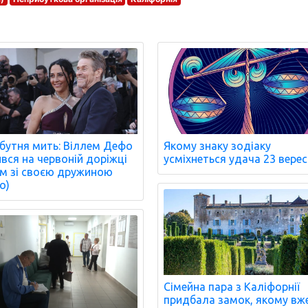
бутня мить: Віллем Дефо
Якому знаку зодіаку
ився на червоній доріжці
усміхнеться удача 23 вере
м зі своєю дружиною
о)
Сімейна пара з Каліфорнії
придбала замок, якому вж