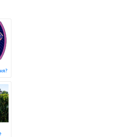
сня?
е