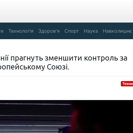
ги
Технологія
Здоров'я
Спорт
Наука
Навколишнє
анії прагнуть зменшити контроль за
ропейському Союзі.
Техно