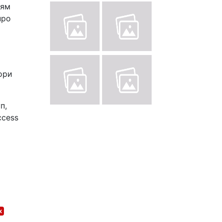
ням
про
ори
п,
ccess
к