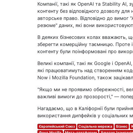
Компанії, такі як OpenAI та Stability A
контенту без відповідного дозволу для
авторське право. Відповідно до вимог "А
резюме" даних, які вони використовують
В деяких бізнесових колах вважають, 
зберегти комерційну таємницю. Проте і
контенту були поінформовані про викори
Великі компанії, такі як Google і Open
які працюватимуть над створенням кодек
Now і Mozilla Foundation, також зацікав
"Якщо ми не проявимо обережності, ве
важливі вимоги до прозорості," — попер
Нагадаємо, що в Каліфорнії були прийня
використання дипфейків у соціальних м
Європейський Союз
Соціальна мережа
Бізнес
Фонд Mozilla
Мета-платформи
Amazon (компанія