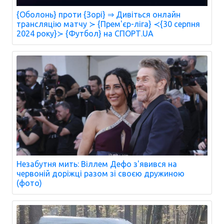
{Оболонь} проти {Зорі} ⇒ Дивіться онлайн
трансляцію матчу ≻ {Прем'єр-ліга} ≺{30 серпня
2024 року}≻ {Футбол} на СПОРТ.UA
Незабутня мить: Віллем Дефо з'явився на
червоній доріжці разом зі своєю дружиною
(фото)