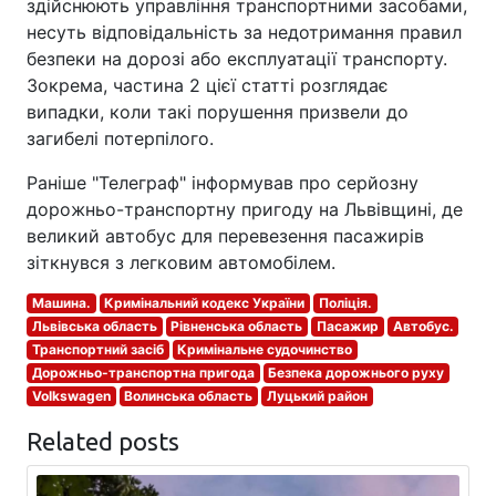
здійснюють управління транспортними засобами,
несуть відповідальність за недотримання правил
безпеки на дорозі або експлуатації транспорту.
Зокрема, частина 2 цієї статті розглядає
випадки, коли такі порушення призвели до
загибелі потерпілого.
Раніше "Телеграф" інформував про серйозну
дорожньо-транспортну пригоду на Львівщині, де
великий автобус для перевезення пасажирів
зіткнувся з легковим автомобілем.
Машина.
Кримінальний кодекс України
Поліція.
Львівська область
Рівненська область
Пасажир
Автобус.
Транспортний засіб
Кримінальне судочинство
Дорожньо-транспортна пригода
Безпека дорожнього руху
Volkswagen
Волинська область
Луцький район
Related posts