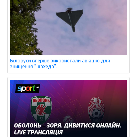
Білоруси вперше використали авіацію для
знищення "шахеда".