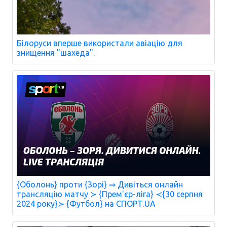
Білоруси вперше використали авіацію для
знищення "шахеда".
{Оболонь} проти {Зорі} ⇒ Дивіться онлайн
трансляцію матчу ≻ {Прем'єр-ліга} ≺{30 серпня
2024 року}≻ {Футбол} на СПОРТ.UA