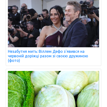
Незабутня мить: Віллем Дефо з'явився на
червоній доріжці разом зі своєю дружиною
(фото)