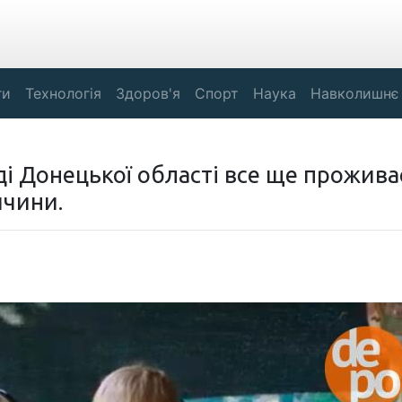
ги
Технологія
Здоров'я
Спорт
Наука
Навколишнє
ді Донецької області все ще прожива
ччини.