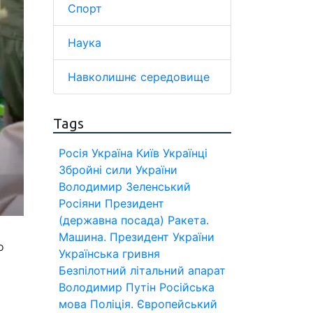
Спорт
Наука
Навколишнє середовище
Tags
Росія
Україна
Київ
Українці
Збройні сили України
Володимир Зеленський
Росіяни
Президент
(державна посада)
Ракета.
Машина.
Президент України
о
Українська гривня
Безпілотний літальний апарат
Володимир Путін
Російська
мова
Поліція.
Європейський