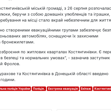
остянтинівській міській громаді, з 26 серпня розпочала
алюки, беручи з собою домашніх улюбленців та іграшки,
еребування на місці стало вкрай небезпечним для життя
льно створеними евакуаційними групами забезпечує без
броньованих автомобілях, оснащуючи їх захисними
 бронежилетами.
 озброєння по житлових кварталах Костянтинівки. Є пер
 в безпеці та нормальних умовах", - зазначив заступник
ій Фролов.
урахове та Костянтинівка в Донецькій області введено
години.
льна поліція України
Поліція.
Екстрена евакуація
Екіпаж
Костянтин