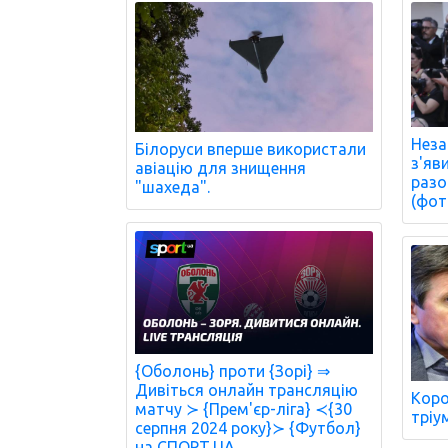
Неза
Білоруси вперше використали
з'яв
авіацію для знищення
разо
"шахеда".
(фот
{Оболонь} проти {Зорі} ⇒
Дивіться онлайн трансляцію
Коро
матчу ≻ {Прем'єр-ліга} ≺{30
тріу
серпня 2024 року}≻ {Футбол}
на СПОРТ.UA