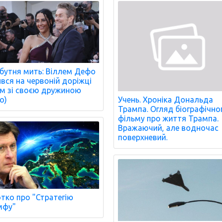
бутня мить: Віллем Дефо
ився на червоній доріжці
м зі своєю дружиною
о)
Учень. Хроніка Дональда
Трампа. Огляд біографічно
фільму про життя Трампа.
Вражаючий, але водночас
поверхневий.
тко про "Стратегію
мфу"