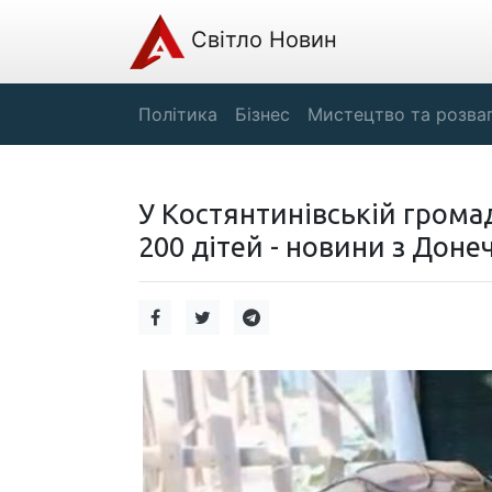
Світло Новин
Політика
Бізнес
Мистецтво та розва
У Костянтинівській грома
200 дітей - новини з Доне