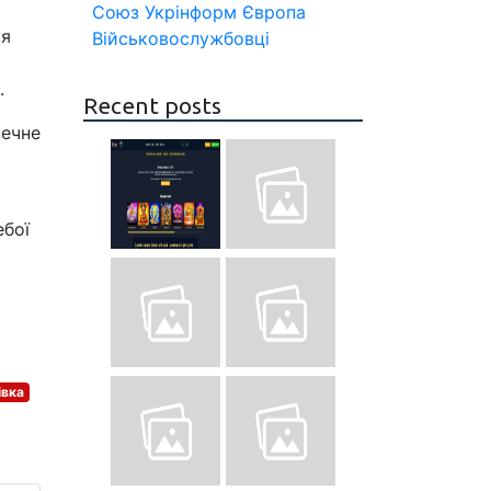
Союз
Укрінформ
Європа
ся
Військовослужбовці
.
Recent posts
печне
ебої
івка