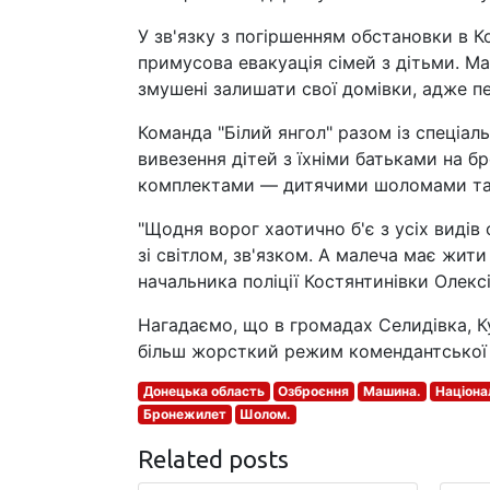
У зв'язку з погіршенням обстановки в К
примусова евакуація сімей з дітьми. М
змушені залишати свої домівки, адже п
Команда "Білий янгол" разом із спеціа
вивезення дітей з їхніми батьками на 
комплектами — дитячими шоломами та
"Щодня ворог хаотично б'є з усіх видів
зі світлом, зв'язком. А малеча має жити
начальника поліції Костянтинівки Олекс
Нагадаємо, що в громадах Селидівка, К
більш жорсткий режим комендантської 
Донецька область
Озброєння
Машина.
Націона
Бронежилет
Шолом.
Related posts