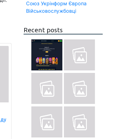
ії.
Союз
Укрінформ
Європа
Військовослужбовці
Recent posts
нду