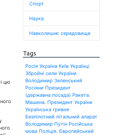
Спорт
Наука
Навколишнє середовище
Tags
Росія
Україна
Київ
Українці
Збройні сили України
Володимир Зеленський
ті цю
Росіяни
Президент
(державна посада)
Ракета.
вного
Машина.
Президент України
Українська гривня
Безпілотний літальний апарат
у
Володимир Путін
Російська
ного
мова
Поліція.
Європейський