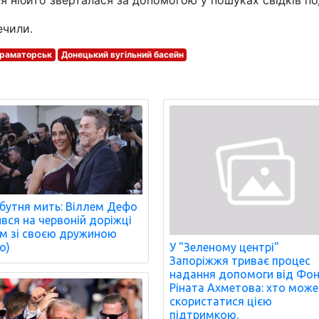
я нібито зверталася за допомогою у пошуках свідків под
ечили.
раматорськ
Донецький вугільний басейн
бутня мить: Віллем Дефо
ився на червоній доріжці
м зі своєю дружиною
о)
У "Зеленому центрі"
Запоріжжя триває процес
надання допомоги від Фо
Ріната Ахметова: хто може
скористатися цією
підтримкою.