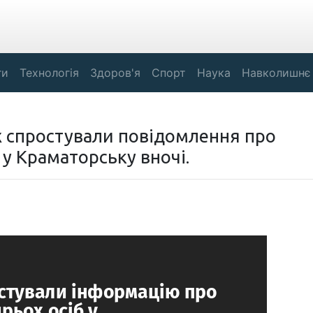
ги
Технологія
Здоров'я
Спорт
Наука
Навколишнє
х спростували повідомлення про
у Краматорську вночі.