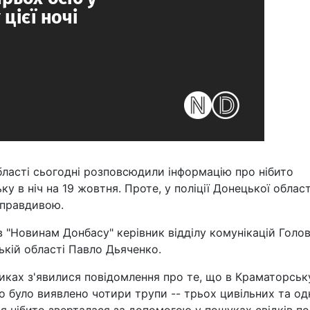
бласті сьогодні розповсюдили інформацію про нібито
 в ніч на 19 жовтня. Проте, у поліції Донецької облас
еправдивою.
ив "Новинам Донбасу" керівник відділу комунікацій Голо
цькій області Павло Дьяченко.
ликах з'явилися повідомлення про те, що в Краматорськ
то було виявлено чотири трупи -- трьох цивільних та од