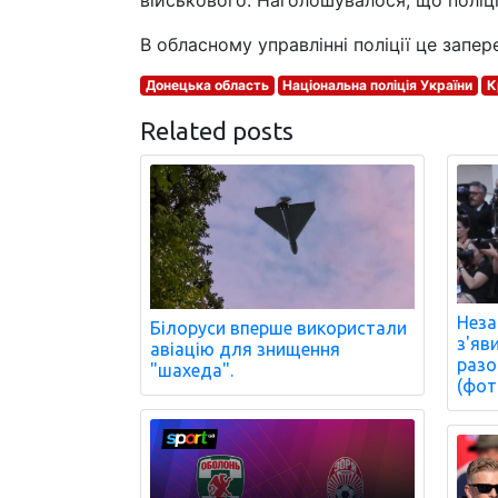
військового. Наголошувалося, що поліці
В обласному управлінні поліції це запер
Донецька область
Національна поліція України
К
Related posts
Неза
Білоруси вперше використали
з'яв
авіацію для знищення
разо
"шахеда".
(фот