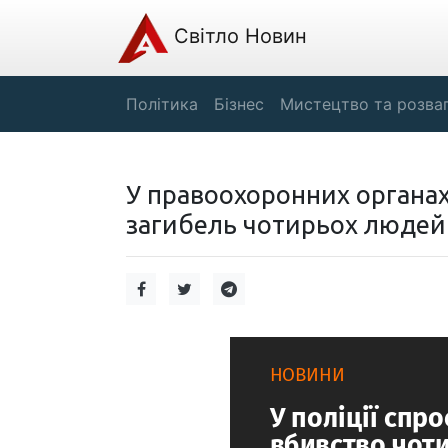
Світло Новин
Політика
Бізнес
Мистецтво та розва
У правоохоронних органа
загибель чотирьох людей 