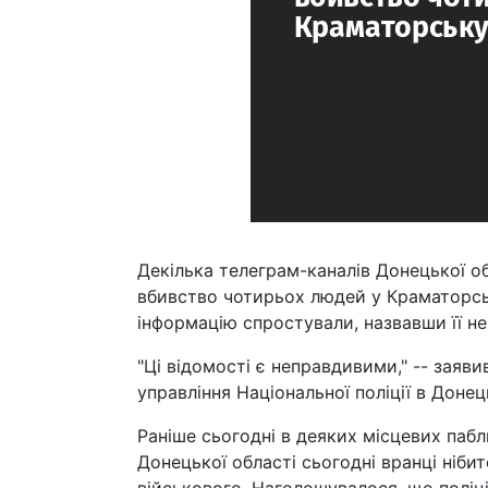
Декілька телеграм-каналів Донецької о
вбивство чотирьох людей у Краматорську
інформацію спростували, назвавши її н
"Ці відомості є неправдивими," -- заяв
управління Національної поліції в Доне
Раніше сьогодні в деяких місцевих паб
Донецької області сьогодні вранці ніби