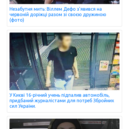
Незабутня мить: Віллем Дефо з'явився на
червоній доріжці разом зі своєю дружиною
(фото)
У Києві 16-річний учень підпалив автомобіль,
придбаний журналістами для потреб Збройних
сил України.