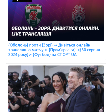
{Оболонь} проти {Зорі} ⇒ Дивіться онлайн
трансляцію матчу ≻ {Прем'єр-ліга} ≺{30 серпня
2024 року}≻ {Футбол} на СПОРТ.UA