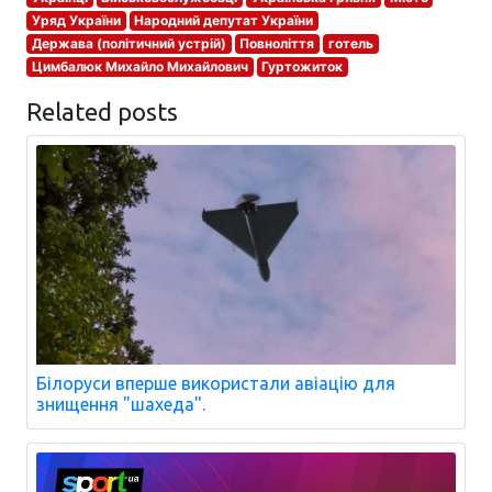
Уряд України
Народний депутат України
Держава (політичний устрій)
Повноліття
готель
Цимбалюк Михайло Михайлович
Гуртожиток
Related posts
Білоруси вперше використали авіацію для
знищення "шахеда".