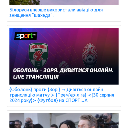
Білоруси вперше використали авіацію для
знищення "шахеда".
{Оболонь} проти {Зорі} ⇒ Дивіться онлайн
трансляцію матчу ≻ {Прем'єр-ліга} ≺{30 серпня
2024 року}≻ {Футбол} на СПОРТ.UA