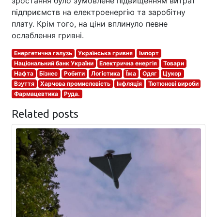
зростання було зумовлене підвищенням витрат
підприємств на електроенергію та заробітну
плату. Крім того, на ціни вплинуло певне
ослаблення гривні.
Енергетична галузь
Українська гривня
Імпорт
Національний банк України
Електрична енергія
Товари
Нафта
Бізнес
Робити
Логістика
Їжа
Одяг
Цукор
Взуття
Харчова промисловість
Інфляція
Тютюнові вироби
Фармацевтика
Руда.
Related posts