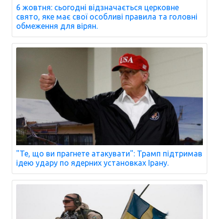
6 жовтня: сьогодні відзначається церковне
свято, яке має свої особливі правила та головні
обмеження для вірян.
"Те, що ви прагнете атакувати": Трамп підтримав
ідею удару по ядерних установках Ірану.