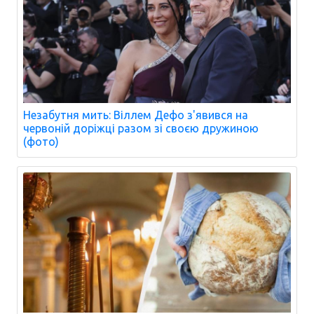
Незабутня мить: Віллем Дефо з'явився на
червоній доріжці разом зі своєю дружиною
(фото)