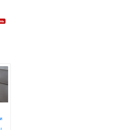
інь
ти
!