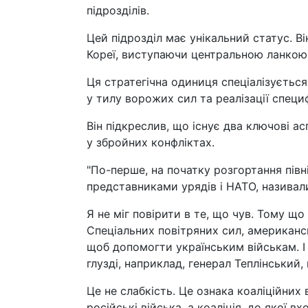
підрозділів.
Цей підрозділ має унікальний статус. Ві
Кореї, виступаючи центральною ланкою ї
Ця стратегічна одиниця спеціалізується
у тилу ворожих сил та реалізації специ
Він підкреслив, що існує два ключові асп
у збройних конфліктах.
"По-перше, на початку розгортання півні
представниками урядів і НАТО, називали
Я не міг повірити в те, що чув. Тому що
Спеціальних повітряних сил, американс
щоб допомогти українським військам. І 
глузді, наприклад, генерал Теплінський
Це не слабкість. Це ознака коаліційних
російські війська, а коаліція, до якої в