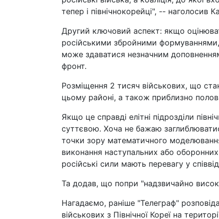
тепер і північнокорейці", -- наголосив К
Другий ключовий аспект: якщо оцінюват
російськими збройними формуваннями, 
може здаватися незначним доповненням.
фронт.
Розміщення 2 тисяч військових, що стан
цьому районі, а також приблизно полови
Якщо це справді елітні підрозділи півн
суттєвою. Хоча не бажаю заглиблюватися
точки зору математичного моделювання 
виконання наступальних або оборонних 
російські сили мають перевагу у співвід
Та додав, що попри "надзвичайно високи
Нагадаємо, раніше "Телеграф" розповіда
військових з Північної Кореї на територі