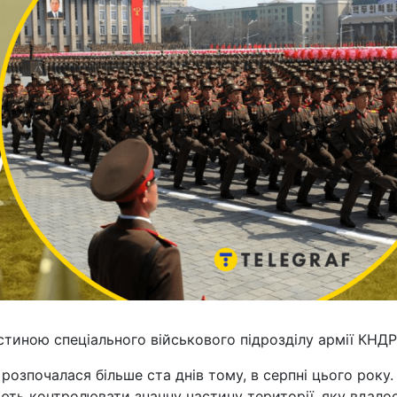
астиною спеціального військового підрозділу армії КНДР
розпочалася більше ста днів тому, в серпні цього року.
ують контролювати значну частину території, яку вдало