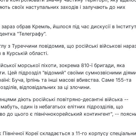
няють своїх наступальних заходів і залучають до них
 зараз обрав Кремль, йшлося під час дискусії в Інститут
дентка "Телеграфу".
глу з Туреччини повідомив, що російські військові нараз
 в Курській області.
ської морської піхоти, зокрема 810-ї бригади, яка
оти. Цей підрозділ "відомий" своїми сумнозвісними діям
аїні: Буча, Ірпінь та інші масові вбивства. Саме 155-та
зділів, відповідальних за ці злочини.
цями діють російські повітряно-десантні війська --
 мабуть, один із небагатьох елітних підрозділів, що
во до цього є північнокорейський контингент", -- поясн
 Північної Кореї складається з 11-го корпусу спеціальн