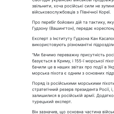
звільнити, хоча російські сили не зупи
військовослужбовців з Північної Кореї.
Про перебіг бойових дій та тактику, яку
Гудзону (Вашингтон), передає кореспон
Експерт з Інституту Гудзона Кан Касапо
використовують різноманітні підрозділи
"Ми бачимо переважну присутність росій
базується в Криму, і 155-ї морської піх
бачили це в наших звітах про події в Укр
морська піхота є одним з основних підро
Поряд із російськими морськими піхотин
стратегічний резерв президента Росії, і,
залишилися в російській армії. Додатко
турецький експерт.
Він зазначив, що основна частина військ