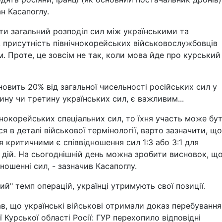
ан Касапоглу.
и загальний розподіл сил між українськими та
присутність північнокорейських військовослужбовців
 Проте, це зовсім не так, коли мова йде про курський
овить 20% від загальної чисельності російських сил у
ну чи третину українських сил, є важливим...
ічнокорейських спеціальних сил, то їхня участь може бу
 в деталі військової термінології, варто зазначити, що
критичними є співвідношення сил 1:3 або 3:1 для
дій. На сьогоднішній день можна зробити висновок, щ
ношенні сил, - зазначив Касапоглу.
й" темп операцій, українці утримують свої позиції.
в, що українські військові отримали доказ перебування
ї Курської області Росії: ГУР перехопило відповідні