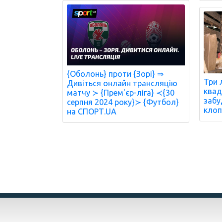
{Оболонь} проти {Зорі} ⇒
Три 
Дивіться онлайн трансляцію
квад
матчу ≻ {Прем'єр-ліга} ≺{30
забу
серпня 2024 року}≻ {Футбол}
клоп
на СПОРТ.UA