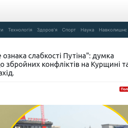
ги
Технологія
Здоров'я
Спорт
Наука
Навколишнє
ознака слабкості Путіна": думка
о збройних конфліктів на Курщині т
хід.
Пол