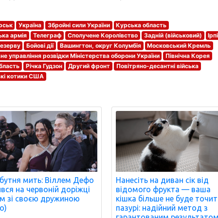
рськ
Україна
Збройні сили України
Курська область
ька армія
Телеграф
Сполучене Королівство
Задній (військовий)
Ірп
резерву
Бойові дії
Вашингтон, округ Колумбія
Московський Кремль
не управління розвідки Міністерства оборони України
Північна Корея
область
Річка Гудзон
Другий фронт
Повітряно-десантні війська
кі котики США
бутня мить: Віллем Дефо
Нанесіть на диван сік від
ився на червоній доріжці
відомого фрукта — ваша
м зі своєю дружиною
кішка більше не буде точи
о)
пазурі: надійний метод з
гарантованим результатом