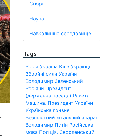
Спорт
Наука
Навколишнє середовище
Tags
Росія
Україна
Київ
Українці
Збройні сили України
Володимир Зеленський
Росіяни
Президент
(державна посада)
Ракета.
Машина.
Президент України
Українська гривня
.
Безпілотний літальний апарат
Володимир Путін
Російська
мова
Поліція.
Європейський
ся