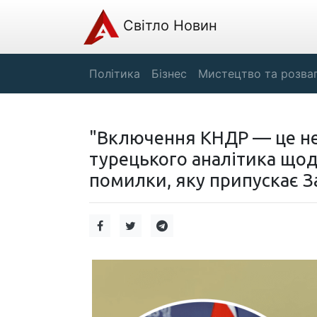
Світло Новин
Політика
Бізнес
Мистецтво та розва
"Включення КНДР — це не 
турецького аналітика щод
помилки, яку припускає За