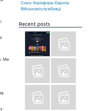
Союз
Укрінформ
Європа
Військовослужбовці
і
Recent posts
і
и. Ми
ив
их