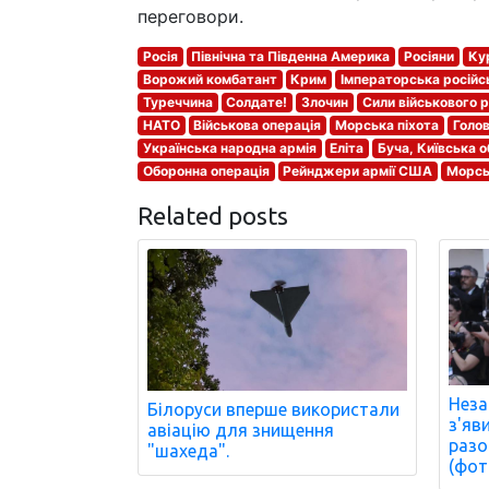
переговори.
Росія
Північна та Південна Америка
Росіяни
Ку
Ворожий комбатант
Крим
Імператорська російс
Туреччина
Солдате!
Злочин
Сили військового 
НАТО
Військова операція
Морська піхота
Голов
Українська народна армія
Еліта
Буча, Київська 
Оборонна операція
Рейнджери армії США
Морсь
Related posts
Неза
Білоруси вперше використали
з'яв
авіацію для знищення
разо
"шахеда".
(фот