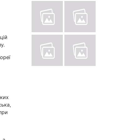
цій
у.
Кореї
ьких
ська,
при
, а