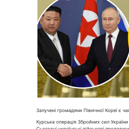
Залучені громадяни Північної Кореї є ч
Курська операція Збройних сил України 
Сьогодні українські військові продовж