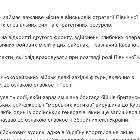
н займає важливе місце в військовій стратегії Північної
х спеціальних сил та стратегічних ресурсів.
 на відкритті другого фронту, здійсненні глибоких опера
фічних бойових місій у цих районах, – зазначив Касапогл
екти, які слід враховувати при розгляді ролі Північної 
чнокорейських військ деякі західні фігури, включно з
 це ознакою слабкості Росії.
 уявіть собі, якби зараз змішана бригада бійців британс
ьких рейнджерів і "морських котиків" вирушила до Кур
якби один із російських генералів, який ще залишився 
, назвав це ознакою слабкості Збройних сил України.
 військових зусиль, адже в Україну вторглися не лише
ходять росіяни, іранці (як основний постачальник дронів)