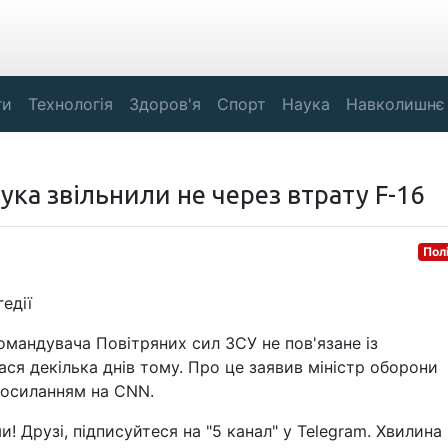
ги
Технологія
Здоров'я
Спорт
Наука
Навколишнє
ка звільнили не через втрату F-16
Пол
едії
мандувача Повітряних сил ЗСУ не пов'язане із
ся декілька днів тому. Про це заявив міністр оборони
посиланням на CNN.
! Друзі, підписуйтеся на "5 канал" у Telegram. Хвилина -