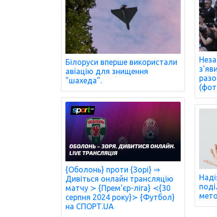
Неза
Білоруси вперше використали
з'яв
авіацію для знищення
разо
"шахеда".
(фот
{Оболонь} проти {Зорі} ⇒
Наді
Дивіться онлайн трансляцію
поді
матчу ≻ {Прем'єр-ліга} ≺{30
мето
серпня 2024 року}≻ {Футбол}
на СПОРТ.UA