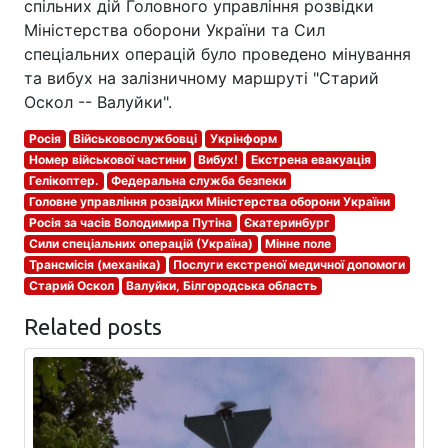
спільних дій Головного управління розвідки
Міністерства оборони України та Сил
спеціальних операцій було проведено мінування
та вибух на залізничному маршруті "Старий
Оскол -- Валуйки".
Росія
Військовослужбовці
Укрінформ
Номер військової частини
Вибух!
Екстрена евакуація
Гелікоптер.
Федеральна служба безпеки
Головне управління розвідки Міністерства оборони України
Росія за часів Володимира Путіна
Єкатеринбург
Сили спеціальних операцій (Україна)
Мінне поле
Трансмісія (механіка)
Послуги екстреної медичної допомоги
Старий Оскол
Валуйки, Білгородська область
Related posts