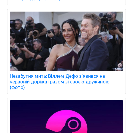
Незабутня мить: Віллем Дефо з'явився на
червоній доріжці разом зі своєю дружиною
(фото)