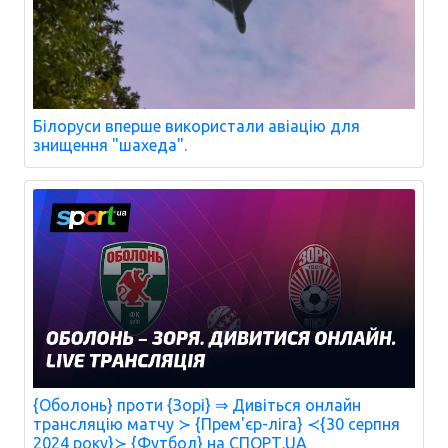
Білоруси вперше використали авіацію для
знищення "шахеда".
{Оболонь} проти {Зорі} ⇒ Дивіться онлайн
трансляцію матчу ≻ {Прем'єр-ліга} ≺{30 серпня
2024 року}≻ {Футбол} на СПОРТ.UA