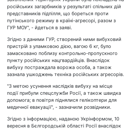
російських загарбників у результаті спільних дій
представників підпілля, що бореться проти
путінського режиму в країні-агресорі, разом з
ГУР МОУ", - йдеться в заяві.
Згідно з даними ГУР, створений ними вибуховий
пристрій з уламковою дією, вагою 6 кг, було
замасковано поблизу контрольно-пропускного
пункту російських нацгвардійців. Внаслідок
вибуху постраждала ворожа особа, а також
зазнала ушкоджень техніка російських агресорів.
"З метою усунення наслідків вибуху на місце
події прибули спецслужби Росії, а також швидка
допомога; в повітря піднялися гелікоптери для
медичної евакуації", - зазначили розвідники.
Згідно з інформацією, наданою Укрінформом, 10
вересня в Бєлгородській області Росії внаслідок