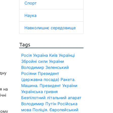
Спорт
Наука
Навколишнє середовище
Tags
Росія
Україна
Київ
Українці
Збройні сили України
Володимир Зеленський
одну
Росіяни
Президент
(державна посада)
Ракета.
Машина.
Президент України
я на
Українська гривня
ічні
Безпілотний літальний апарат
Володимир Путін
Російська
мова
Поліція.
Європейський
ному