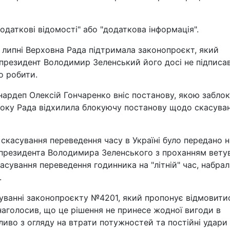
даткові відомості" або "додаткова інформація".
у липні Верховна Рада підтримала законопроєкт, який
президент Володимир Зеленський його досі не підписав 
о робити.
ардеп Олексій Гончаренко вніс постанову, якою забло
 року Рада відхилила блокуючу постанову щодо скасува
скасування переведення часу в Україні було передано н
о президента Володимира Зеленського з проханням вету
сування переведення годинника на "літній" час, набрал
.
туванні законопроєкту №4201, який пропонує відмовити
, наголосив, що це рішення не принесе жодної вигоди в
бливо з огляду на втрати потужностей та постійні удари