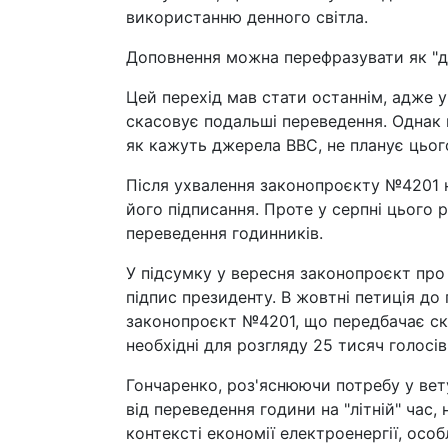
використанню денного світла.
Доповнення можна перефразувати як "до
Цей перехід мав стати останнім, адже 
скасовує подальші переведення. Однак 
як кажуть джерела ВВС, не планує цьог
Після ухвалення законопроєкту №4201 н
його підписання. Проте у серпні цього
переведення годинників.
У підсумку у вересня законопроєкт про 
підпис президенту. В жовтні петиція д
законопроєкт №4201, що передбачає ска
необхідні для розгляду 25 тисяч голосів
Гончаренко, роз'яснюючи потребу у ве
від переведення години на "літній" час
контексті економії електроенергії, осо