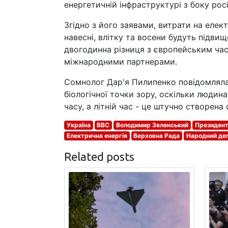
енергетичній інфраструктурі з боку рос
Згідно з його заявами, витрати на елект
навесні, влітку та восени будуть підвищ
двогодинна різниця з європейським час
міжнародними партнерами.
Сомнолог Дар'я Пилипенко повідомляла
біологічної точки зору, оскільки людин
часу, а літній час - це штучно створена
Україна
BBC
Володимир Зеленський
Президент
Електрична енергія
Верховна Рада
Народний деп
Related posts