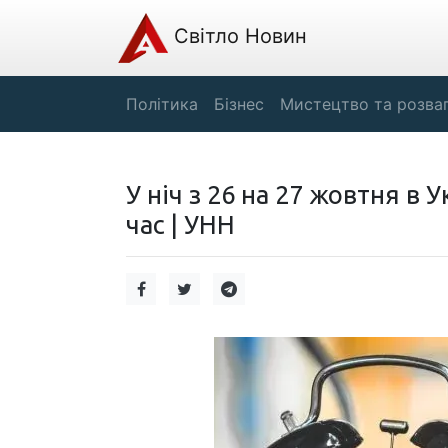
Світло Новин
Політика
Бізнес
Мистецтво та розва
У ніч з 26 на 27 жовтня в 
час | УНН