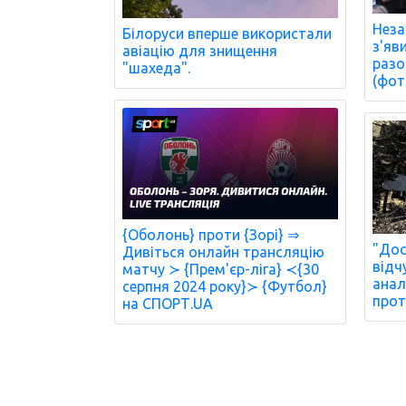
Неза
Білоруси вперше використали
з'яв
авіацію для знищення
разо
"шахеда".
(фот
{Оболонь} проти {Зорі} ⇒
"Дос
Дивіться онлайн трансляцію
відч
матчу ≻ {Прем'єр-ліга} ≺{30
анал
серпня 2024 року}≻ {Футбол}
прот
на СПОРТ.UA