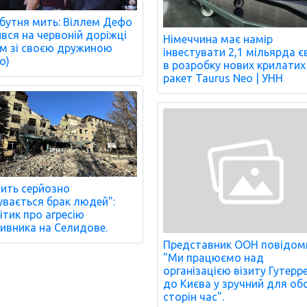
бутня мить: Віллем Дефо
ився на червоній доріжці
Німеччина має намір
м зі своєю дружиною
інвестувати 2,1 мільярда є
о)
в розробку нових крилатих
ракет Taurus Neo | УНН
ить серйозно
увається брак людей":
ітик про агресію
ивника на Селидове.
Представник ООН повідом
"Ми працюємо над
організацією візиту Гутер
до Києва у зручний для об
сторін час".