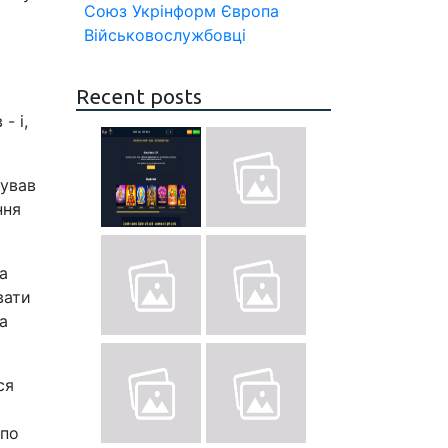
Союз
Укрінформ
Європа
Військовослужбовці
Recent posts
- і,
кував
ння
а
вати
а
ся
 по