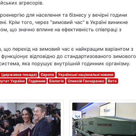
ійських агресорів.
роенергію для населення та бізнесу у вечірні години
ені. Крім того, через "зимовий час" в Україні виникне
ом, що значно вплине на ефективність співпраці з
, що перехід на зимовий час є найкращим варіантом з
а функціонує відповідно до стандартизованого зимового
 система, яка порушує внутрішній годинник організму.
 (державна посада)
Європа
Українські національні новини
утат України
Годинник
Біологія
Олексій Гончаренко
Вето