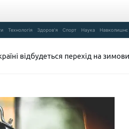
ги
Технологія
Здоров'я
Спорт
Наука
Навколишнє
Україні відбудеться перехід на зимов