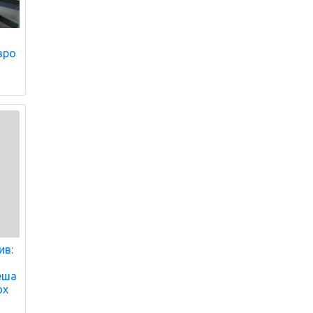
вро
ив:
реша
ох