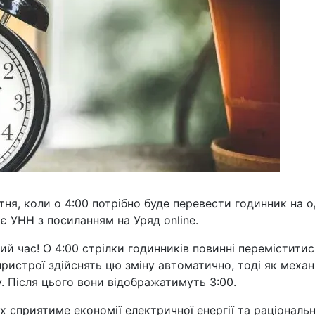
ня, коли о 4:00 потрібно буде перевести годинник на 
є УНН з посиланням на Уряд online.
й час! О 4:00 стрілки годинників повинні переміститис
пристрої здійснять цю зміну автоматично, тоді як механ
. Після цього вони відображатимуть 3:00.
х сприятиме економії електричної енергії та раціональ