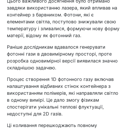
Цього важливого досягнення було отримано
завдяки використанню лазера, який впливав на
контейнер з барвником. Фотони, які є
елементами світла, поступово знижували свою
температуру і зливалися, формуючи нову форму
матерії, відому як фотонний газ.
Раніше дослідникам вдавалося генерувати
фотонні гази в двовимірному просторі, проте
розробка одновимірної версії виявилася значно
складнішою задачею.
Процес створення 1D фотонного газу включав
налаштування відбивних стінок контейнера з
використанням полімерів, які направляли світло
в одному вимірі. Це дало змогу фізикам
спостерігати унікальні теплові флуктуації,
недоступні для 2D газів.
Ці коливання перешкоджають повному