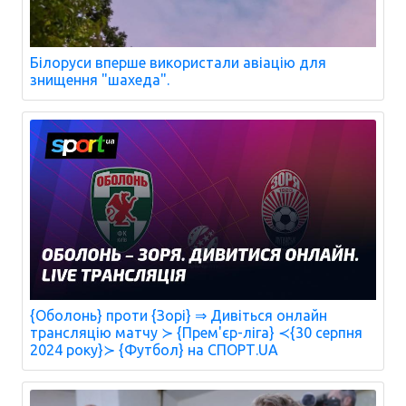
Білоруси вперше використали авіацію для
знищення "шахеда".
{Оболонь} проти {Зорі} ⇒ Дивіться онлайн
трансляцію матчу ≻ {Прем'єр-ліга} ≺{30 серпня
2024 року}≻ {Футбол} на СПОРТ.UA