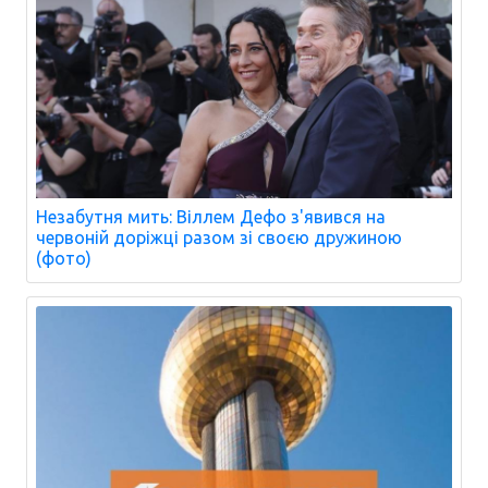
Незабутня мить: Віллем Дефо з'явився на
червоній доріжці разом зі своєю дружиною
(фото)