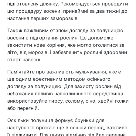
підготовлену ділянку. Рекомендується проводити
цю процедуру восени, принаймні за два тижні до
настання перших заморозків.
Також важливим етапом догляду за полуницею
восени є підгортання рослин. Це допоможе
захистити нове коріння, яке могло оголитися за
літо, від морозів, і забезпечить рослині здоровий
старт навесні.
Пам'ятайте про важливість мульчування, яке є
ще одним ефективним методом осіннього
догляду за полуницею. Для захисту рослин від
небажаних впливів навколишнього середовища
використовуйте тирсу, солому, сіно, хвойні голки
або перегній.
Оскільки полуниця формує бруньки для
наступного врожаю ще в осінній період, важливо
її підживити. Для цього відмінно підійде деревна