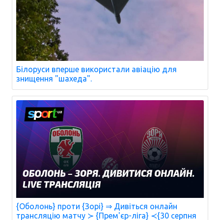
Білоруси вперше використали авіацію для
знищення "шахеда".
{Оболонь} проти {Зорі} ⇒ Дивіться онлайн
трансляцію матчу ≻ {Прем'єр-ліга} ≺{30 серпня