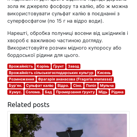
зола як джерело фосфору та калію, або ж можна
використовувати сульфат калію в поєднанні з
суперфосфатом (по 15 г на відро води).
Нарешті, обробка полуниці восени від шкідників і
хвороб є важливою частиною догляду.
Використовуйте розчин мідного купоросу або
бордоської рідини для цього.
Врожайність
Корінь
Ґрунт
Завод
Врожайність сільськогосподарських культур
Кисень
Розмноження
Фрагарія ананасова (Fragaria ananassa)
Бур'ян.
Сульфат калію
Відро.
Сіно.
Попіл
Мульча
Хумус.
Солома.
Бад
Промерзання ґрунту
Мідь
Рідина
Related posts