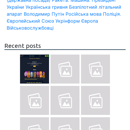
(державна посада)
Ракета.
Машина.
Президент
України
Українська гривня
Безпілотний літальний
апарат
Володимир Путін
Російська мова
Поліція.
Європейський Союз
Укрінформ
Європа
Військовослужбовці
Recent posts