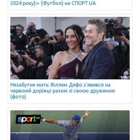
2024 року}≻ {Футбол} на СПОРТ.UA
Незабутня мить: Віллем Дефо з'явився на
червоній доріжці разом зі своєю дружиною
(фото)