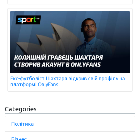
Екс-футболіст Шахтаря відкрив свій профіль на
платформі OnlyFans.
Categories
Політика
Бізнес