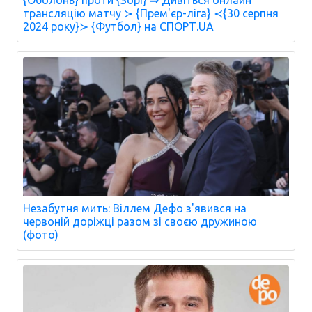
{Оболонь} проти {Зорі} ⇒ Дивіться онлайн
трансляцію матчу ≻ {Прем'єр-ліга} ≺{30 серпня
2024 року}≻ {Футбол} на СПОРТ.UA
Незабутня мить: Віллем Дефо з'явився на
червоній доріжці разом зі своєю дружиною
(фото)