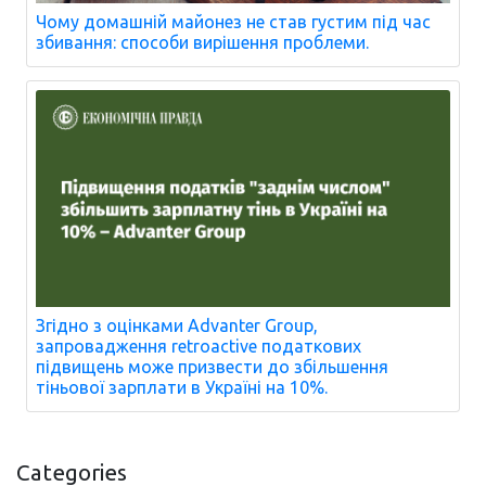
Чому домашній майонез не став густим під час
збивання: способи вирішення проблеми.
Згідно з оцінками Advanter Group,
запровадження retroactive податкових
підвищень може призвести до збільшення
тіньової зарплати в Україні на 10%.
Categories