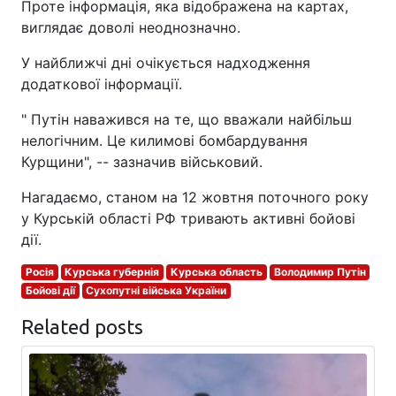
Проте інформація, яка відображена на картах,
виглядає доволі неоднозначно.
У найближчі дні очікується надходження
додаткової інформації.
" Путін наважився на те, що вважали найбільш
нелогічним. Це килимові бомбардування
Курщини", -- зазначив військовий.
Нагадаємо, станом на 12 жовтня поточного року
у Курській області РФ тривають активні бойові
дії.
Росія
Курська губернія
Курська область
Володимир Путін
Бойові дії
Сухопутні війська України
Related posts