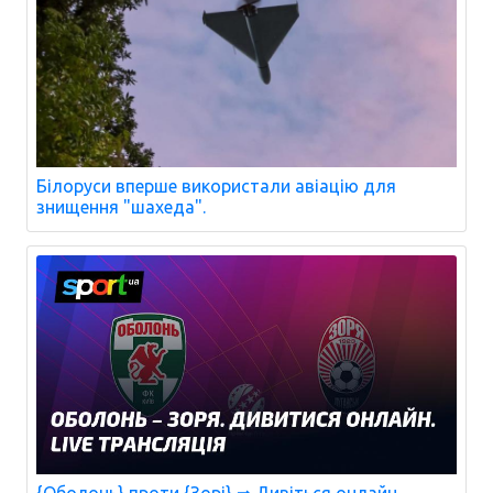
Білоруси вперше використали авіацію для
знищення "шахеда".