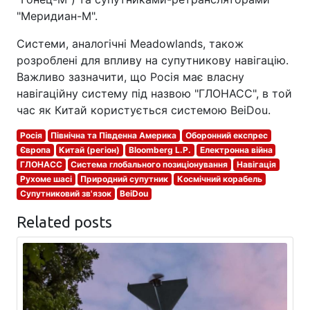
"Меридиан-М".
Системи, аналогічні Meadowlands, також
розроблені для впливу на супутникову навігацію.
Важливо зазначити, що Росія має власну
навігаційну систему під назвою "ГЛОНАСС", в той
час як Китай користується системою BeiDou.
Росія
Північна та Південна Америка
Оборонний експрес
Європа
Китай (регіон)
Bloomberg L.P.
Електронна війна
ГЛОНАСС
Система глобального позиціонування
Навігація
Рухоме шасі
Природний супутник
Космічний корабель
Супутниковий зв'язок
BeiDou
Related posts