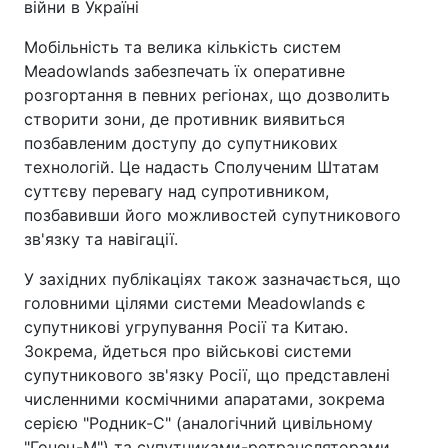
війни в Україні
Мобільність та велика кількість систем
Meadowlands забезпечать їх оперативне
розгортання в певних регіонах, що дозволить
створити зони, де противник виявиться
позбавленим доступу до супутникових
технологій. Це надасть Сполученим Штатам
суттєву перевагу над супротивником,
позбавивши його можливостей супутникового
зв'язку та навігації.
У західних публікаціях також зазначається, що
головними цілями системи Meadowlands є
супутникові угрупування Росії та Китаю.
Зокрема, йдеться про військові системи
супутникового зв'язку Росії, що представлені
численними космічними апаратами, зокрема
серією "Родник-С" (аналогічний цивільному
"Гонец-М") та супутниками-ретрансляторами