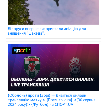
Білоруси вперше використали авіацію для
знищення "шахеда".
{Оболонь} проти {Зорі} ⇒ Дивіться онлайн
трансляцію матчу ≻ {Прем'єр-ліга} ≺{30 серпня
2024 року}≻ {Футбол} на СПОРТ.UA