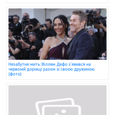
Незабутня мить: Віллем Дефо з'явився на
червоній доріжці разом зі своєю дружиною
(фото)