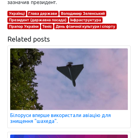
зазначив президент.
Українці
Глава держави
Володимир Зеленський
Президент (державна посада)
Інфраструктура
Прапор України
Теніс
День фізичної культури і спорту
Related posts
Білоруси вперше використали авіацію для
знищення "шахеда".