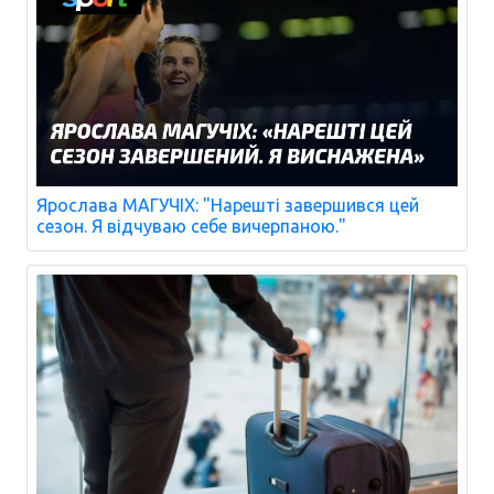
Ярослава МАГУЧІХ: "Нарешті завершився цей
сезон. Я відчуваю себе вичерпаною."