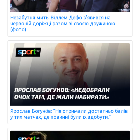
Незабутня мить: Віллем Дефо з'явився на
червоній доріжці разом зі своєю дружиною
(фото)
Ярослав Богуно́в: "Не отримали достатньо балів
у тих матчах, де повинні були їх здобути."