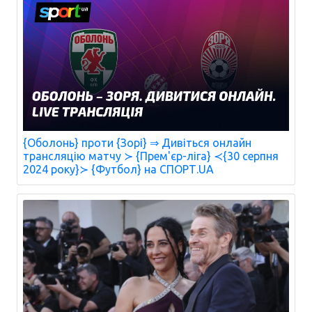
{Оболонь} проти {Зорі} ⇒ Дивіться онлайн
трансляцію матчу ≻ {Прем'єр-ліга} ≺{30 серпня
2024 року}≻ {Футбол} на СПОРТ.UA