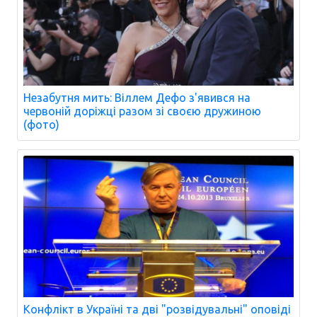
Незабутня мить: Віллем Дефо з'явився на
червоній доріжці разом зі своєю дружиною
(фото)
Конфлікт в Україні та дві "розвідувальні" оповіді