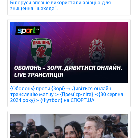
Білоруси вперше використали авіацію для
знищення "шахеда".
{Оболонь} проти {Зорі} ⇒ Дивіться онлайн
трансляцію матчу ≻ {Прем'єр-ліга} ≺{30 серпня
2024 року}≻ {Футбол} на СПОРТ.UA